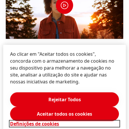
Ao clicar em "Aceitar todos os cookies",
concorda com o armazenamento de cookies no
seu dispositivo para melhorar a navegação no
site, analisar a utilização do site e ajudar nas
NOSSOS
VALORES
nossas iniciativas de marketing.
Os nossos valores orientam todas as nossas ações,
Rejeitar Todos
decisões e comportamentos. Todos os dias,
precisamos tomar muitas decisões num ambiente
Aceitar todos os cookies
altamente volátil. Ao mesmo tempo, somos muito
diversos: viemos de diferentes origens culturais e
Definições de cookies
temos experiências diversas, operamos em mercados