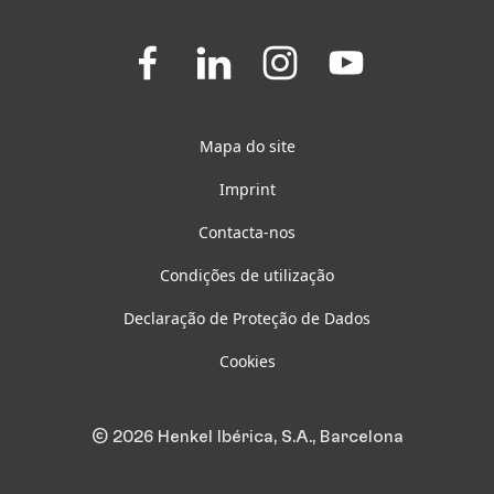
Join
Join
Join
Join
us
us
us
us
on
on
on
on
Facebook
LinkedIn
Instagram
YouTube
Mapa do site
Imprint
Contacta-nos
Condições de utilização
Declaração de Proteção de Dados
Cookies
© 2026 Henkel Ibérica, S.A., Barcelona