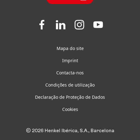
Questões Frequentes
Join
Join
Join
Join
us
us
us
us
on
on
on
on
Facebook
LinkedIn
Instagram
YouTube
Mapa do site
Imprint
Contacta-nos
Condições de utilização
Declaração de Proteção de Dados
Cookies
© 2026 Henkel Ibérica, S.A., Barcelona