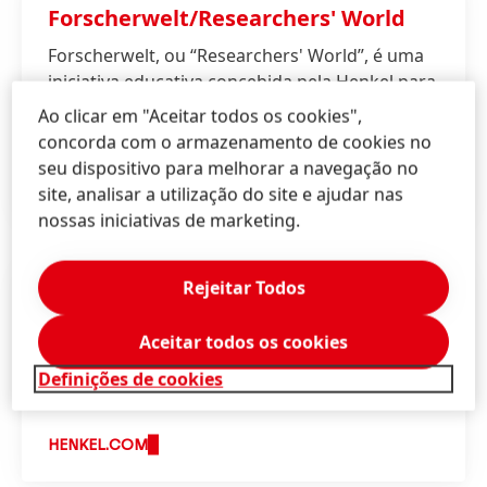
Forscherwelt/Researchers' World
Forscherwelt, ou “Researchers' World”, é uma
iniciativa educativa concebida pela Henkel para
apresentar às crianças o fascinante mundo da
Ao clicar em "Aceitar todos os cookies",
ciência.
concorda com o armazenamento de cookies no
seu dispositivo para melhorar a navegação no
HENKEL-FORSCHERWELT
site, analisar a utilização do site e ajudar nas
nossas iniciativas de marketing.
Rejeitar Todos
Diversidade, Equidade e Inclusão
Aceitar todos os cookies
Na Henkel, a Diversidade, Equidade e Inclusão
(DEI) é um imperativo de negócio e faz parte
Definições de cookies
integrante da nossa cultura corporativa.
HENKEL.COM