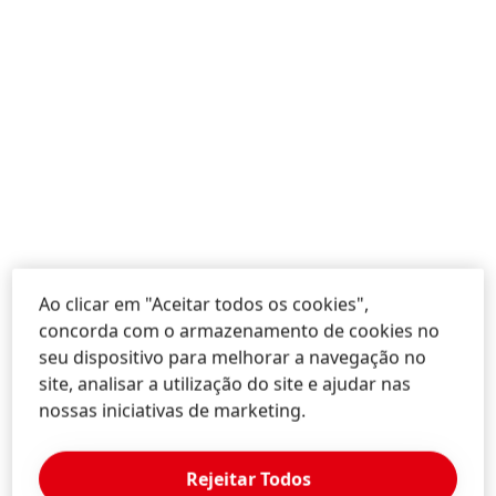
Ao clicar em "Aceitar todos os cookies",
Hair
concorda com o armazenamento de cookies no
Com a nossa categoria Hair, operamos tanto no setor
seu dispositivo para melhorar a navegação no
de consumo como no setor profissional. No
site, analisar a utilização do site e ajudar nas
segmento de consumo, oferecemos produtos de
nossas iniciativas de marketing.
coloração, modelação e cuidado capilar, tanto a
retalho como diretamente ao consumidor. Já para os
Rejeitar Todos
cabeleireiros profissionais, oferecemos produtos de