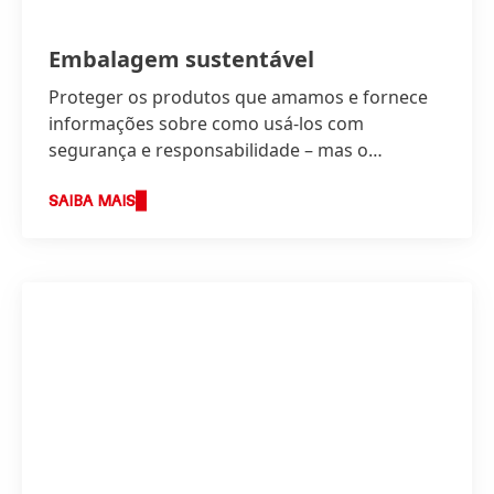
Embalagem sustentável
Proteger os produtos que amamos e fornece
informações sobre como usá-los com
segurança e responsabilidade – mas o
embalamento necessita tornar-se parte de
uma economia circular.
SAIBA MAIS