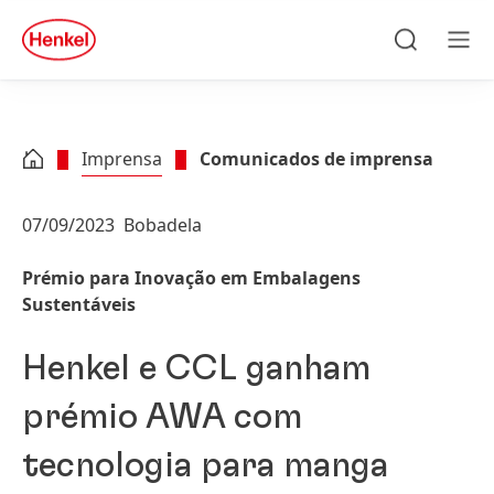
Skip to main content
Skip to footer
quick
search
Pesquisa
Men
Imprensa
Comunicados de imprensa
07/09/2023
Bobadela
Prémio para Inovação em Embalagens
Sustentáveis
Henkel e CCL ganham
prémio AWA com
tecnologia para manga