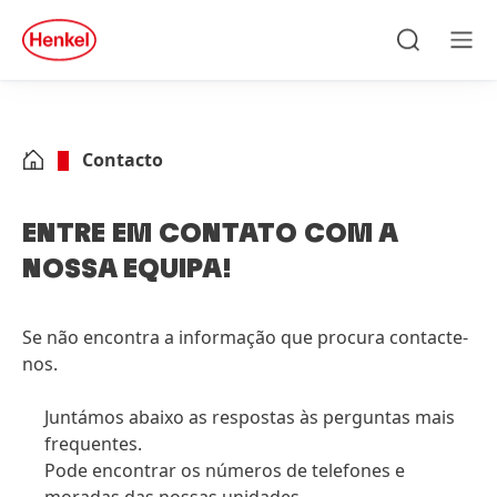
Skip to main content
Skip to footer
quick
search
Pesquisa
Men
Contacto
ENTRE EM CONTATO COM A
NOSSA EQUIPA!
Se não encontra a informação que procura contacte-
nos.
Juntámos abaixo as respostas às perguntas mais
frequentes.
Pode encontrar os números de telefones e