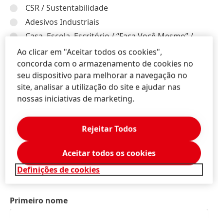
CSR / Sustentabilidade
Adesivos Industriais
Casa, Escola, Escritório / “Faça Você Mesmo” /
Artesãos e Construção Civil
Ao clicar em "Aceitar todos os cookies",
Beauty Care Consumidor
concorda com o armazenamento de cookies no
seu dispositivo para melhorar a navegação no
Beauty Care Profissionais
site, analisar a utilização do site e ajudar nas
Laundry & Home Care
nossas iniciativas de marketing.
Texto
*
Rejeitar Todos
Aceitar todos os cookies
400
Definições de cookies
Dados pessoais
Primeiro nome