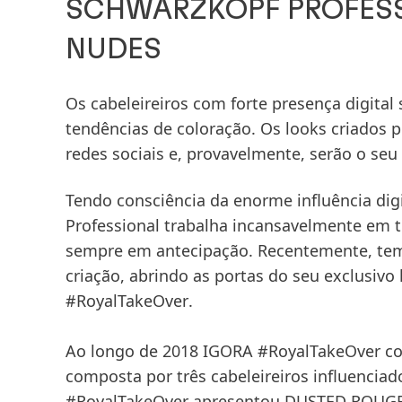
SCHWARZKOPF PROFESS
NUDES
Os cabeleireiros com forte presença digita
tendências de coloração. Os looks criados 
redes sociais e, provavelmente, serão o seu
Tendo consciência da enorme influência digit
Professional
trabalha incansavelmente em té
sempre em antecipação. Recentemente, tem v
criação, abrindo as portas do seu exclusivo
#RoyalTakeOver
.
Ao longo de 2018
IGORA #RoyalTakeOver
co
composta por três cabeleireiros influenciado
#RoyalTakeOver
apresentou
DUSTED ROUG