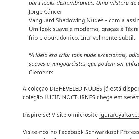
para looks deslumbrantes. Uma mistura de co
Jorge Cáncer
Vanguard Shadowing Nudes - com a assin
Um look suave e moderno, graças à
Técn
frio e dourado rico. Incrivelmente subtil.
"A ideia era criar tons nude excecionais, ad
suaves e vanguardistas que podem ser utiliz
Clements
A coleção
DISHEVELED NUDES
já está dispo
coleção
LUCID NOCTURNES
chega em setem
Inspire-se! Visite o
microsite
igoraroyaltake
Visite-nos no
Facebook Schwarzkopf Profess