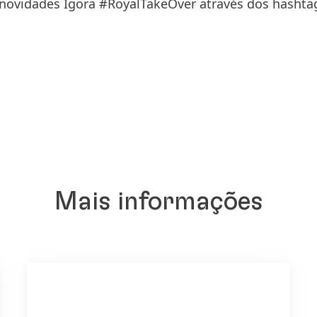
 novidades
Igora #RoyalTakeOver
através dos hashta
Mais informações