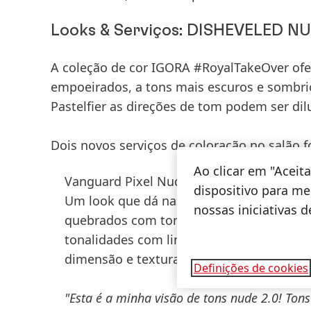
Looks & Serviços: DISHEVELED N
A coleção de cor
IGORA #RoyalTakeOver
ofe
empoeirados, a tons mais escuros e sombr
Pastelfier
as direções de tom podem ser diluí
Dois
novos serviços de coloração no salão
f
Ao clicar em "Acei
Vanguard Pixel Nudes - com a assinatura 
dispositivo para mel
Um look que dá nas vistas, viral, criado 
nossas iniciativas 
quebrados com tons esverdeados e arrox
tonalidades com linhas gráficas e penet
dimensão e textura.
Definições de cookies
"Esta é a minha visão de tons nude 2.0! To