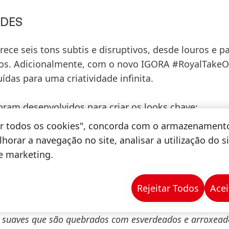
UDES
rece seis tons subtis e disruptivos, desde louros e pa
ios. Adicionalmente, com o novo
IGORA #RoyalTakeO
das para uma criatividade infinita.
oram desenvolvidos para criar os looks chave:
tar todos os cookies", concorda com o armazenament
de Jorge Cáncer
horar a navegação no site, analisar a utilização do s
recorrendo à
Técnica Organic Pixel
. Tons suaves,
de marketing.
eados, para looks deslumbrantes. Disposição de
rantes, em graduações de cor orgânicas que adiciona
Rejeitar Todos
Acei
ns suaves que são quebrados com esverdeados e arroxead