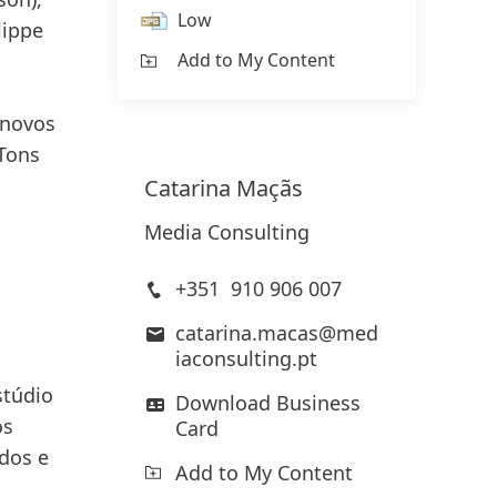
Low
lippe
Add to My Content
 novos
 Tons
Catarina
Maçãs
Media Consulting
+351 910 906 007
catarina.macas@med
iaconsulting.pt
stúdio
Download Business
os
Card
dos e
Add to My Content