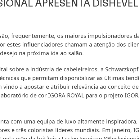
IONAL APRESENTA DISHEVE
l são, frequentemente, os maiores impulsionadores d
por estes influenciadores chamam a atenção dos clie
 desejo na próxima ida ao salão.
al sobre a indústria de cabeleireiros, a
Schwarzkopf
cnicas que permitam disponibilizar as últimas tendê
indo a apostar e atribuir relevância ao conceito de
 laboratório de cor
IGORA ROYAL
para o projeto
IGOR
nta com uma equipa de luxo altamente inspiradora,
res e três coloristas líderes mundiais. Em janeiro,
I
E
pela mão da britânica
Lesley Jennison
(@lesleyjenni