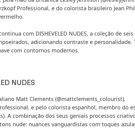
kopf Professional, e do colorista brasileiro
Jean Phi
vermelho.
continua com
DISHEVELED NUDES
, a coleção de
seis
mpoeirados, adicionando contraste e personalidade.
suave com contornos modernos.
LED NUDES
raliano
Matt Clements
(@mattclements_colourist),
ofessional, e pelo colorista espanhol, membro do e
). A combinação dos seus geniais processos criativ
 tons nude: nuances vanguardistas com toques azula