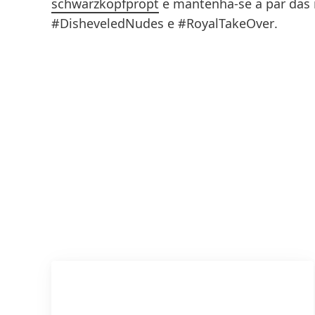
schwarzkopfpropt
e mantenha-se a par das
#DisheveledNudes
e
#RoyalTakeOver
.