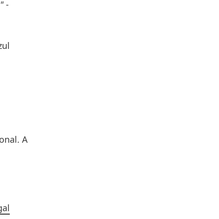
"
-
zul
onal
. A
gal