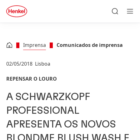
Skip to main content
Skip to footer
quick
search
Pesquisa
Men
Imprensa
Comunicados de imprensa
02/05/2018
Lisboa
REPENSAR O LOURO
A SCHWARZKOPF
PROFESSIONAL
APRESENTA OS NOVOS
BLONDME BLUSH WASH E