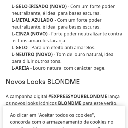
L-GELO-IRISADO
(NOVO)
- Com um forte poder
neutralizante, é ideal para bases escuras.
L-METAL AZULADO
- Com um forte poder
neutralizante, é ideal para bases escuras.
L-CINZA
(NOVO)
- Forte poder neutralizante contra
os tons amarelos-laranja.
L-GELO
- Para um efeito anti amarelos.
L-NEUTRO
(NOVO)
- Tom de louro natural, ideal
para diluir outros tons.
L-AREIA
- Louro natural com carácter bege.
Novos Looks BLONDME
A campanha digital
#EXPRESSYOURBLONDME
lança
os novos looks icónicos
BLONDME
para este verão.
Os dois looks
Gemini Icon
foram criados em
Ao clicar em "Aceitar todos os cookies",
colaboração com
Kim Vō, Embaixador Global de
concorda com o armazenamento de cookies no
BLONDME
: