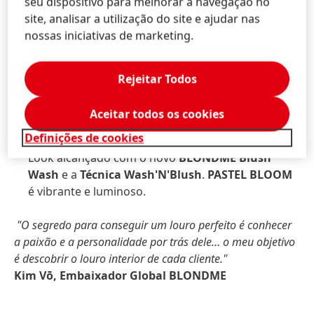
seu dispositivo para melhorar a navegação no
site, analisar a utilização do site e ajudar nas
HOLLYWOOD GLAM
nossas iniciativas de marketing.
Look alcançado com a combinação dos novos tons
BLONDME Bond Enforcing Blonde Lifting
e de
Bond Enforcing Descoloração Premium 9+
,
Rejeitar Todos
através da
Técnica Illumi-Blonde
desenvolvida
por Kim.
HOLLYWOOD GLAM
é um louro natural,
Aceitar todos os cookies
deslumbrante e cheio de brilho.
Definições de cookies
PASTEL BLOOM
Look alcançado com o novo
BLONDME Blush
Wash
e a
Técnica Wash'N'Blush
.
PASTEL BLOOM
é vibrante e luminoso.
"O segredo para conseguir um louro perfeito é conhecer
a paixão e a personalidade por trás dele… o meu objetivo
é descobrir o louro interior de cada cliente."
Kim Vō, Embaixador Global BLONDME