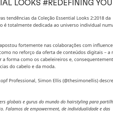
AL LOOKS #REDEFINING YOU
vas tendências da Coleção Essential Looks 2:2018 da
o é totalmente dedicada ao universo individual num
apostou fortemente nas colaborações com influence
 como no reforço da oferta de conteúdos digitais – a
ir a forma como os cabeleireiros e, consequentement
ncias do cabelo e da moda.
opf Professional, Simon Ellis
(@thesimonellis) descre
rs globais e gurus do mundo do hairstyling para partil
to. Falamos de empowerment, de individualidade e das