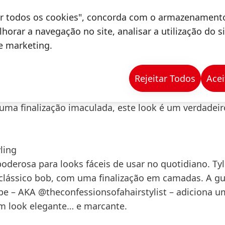
d, nos detalhes, nos blocos de brilho e na precisão
tar todos os cookies", concorda com o armazenament
obs, esta tendência expressa empowerment.
horar a navegação no site, analisar a utilização do s
de marketing.
tyling
 passerelle foi criado pelo Embaixador Global Tyler
Rejeitar Todos
Acei
m corte preciso e reinventa o icónico Pageboy Bob. 
ces brilhantes, num efeito quebra-cabeças, para um
 uma finalização imaculada, este look é um verdadeir
ling
oderosa para looks fáceis de usar no quotidiano. Tyl
 clássico bob, com uma finalização em camadas. A g
ebe – AKA @theconfessionsofahairstylist – adiciona u
m look elegante… e marcante.