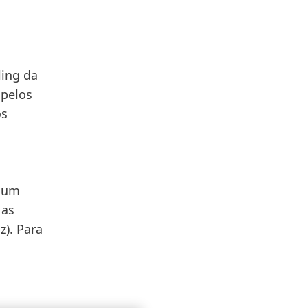
ling da
 pelos
os
e um
 as
z). Para