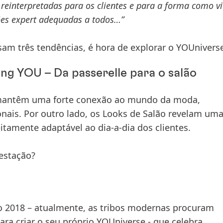
 reinterpretadas para os clientes e para a forma como v
ões expert adequadas a todos…”
ssam
três tendências
, é hora de explorar o
YOUnivers
ng YOU – Da passerelle para o salão
antêm uma forte conexão ao mundo da moda,
onais
. Por outro lado, os
Looks de Salão
revelam um
feitamente
adaptável ao dia-a-dia dos clientes
.
estação
?
o 2018 – atualmente, as tribos modernas procuram
ara criar o seu próprio YOUniverse - que celebra