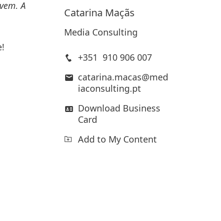
ivem. A
Catarina
Maçãs
Media Consulting
e
!
+351 910 906 007
catarina.macas@med
iaconsulting.pt
Download Business
a
Card
Add to My Content