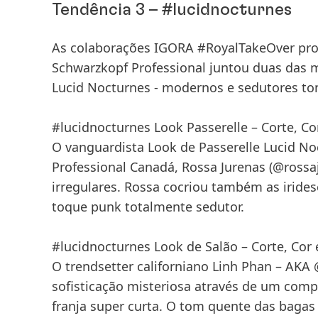
Tendência 3 – #lucidnocturnes
As colaborações IGORA #RoyalTakeOver pros
Schwarzkopf Professional juntou duas das m
Lucid Nocturnes - modernos e sedutores to
#lucidnocturnes Look Passerelle – Corte, Cor
O vanguardista Look de Passerelle Lucid Noc
Professional Canadá, Rossa Jurenas (@rossa
irregulares. Rossa cocriou também as iride
toque punk totalmente sedutor.
#lucidnocturnes Look de Salão – Corte, Cor 
O trendsetter californiano Linh Phan – AKA
sofisticação misteriosa através de um com
franja super curta. O tom quente das baga