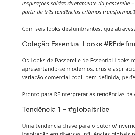
inspirações saídas diretamente da passerelle –
partir de três tendências criámos transformaç
Com
seis looks deslumbrantes
, que atrave
Coleção Essential Looks #REdefini
Os
Looks de Passerelle
de
Essential Looks
m
apresentando-se
modernos
,
crus
e
aspiraci
variação comercial
cool
,
bem definida
, per
Pronto para
REinterpretar
as
tendências da 
Tendência 1 – #globaltribe
Uma tendência chave para o outono/invern
inspiração em diversas influências globais p