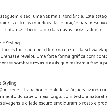
seguem e são, uma vez mais, tendência. Esta estaç
aiores estrelas mundiais da coloração para desenvo
ns noturnos - bem como dois novos looks radiantes.
 e Styling
turnes foi criado pela Diretora da Cor da Schwarzko
jurenas) e revelou uma forte forma gráfica com cont
scentes sombras roxas e azuis que realçam a franja 
e Styling
 @bescene – trabalhou o look de salão, idealizando 
primento do cabelo mais longo, com textura natural
s selvagens e o jade escuro emolduram o rosto e pr