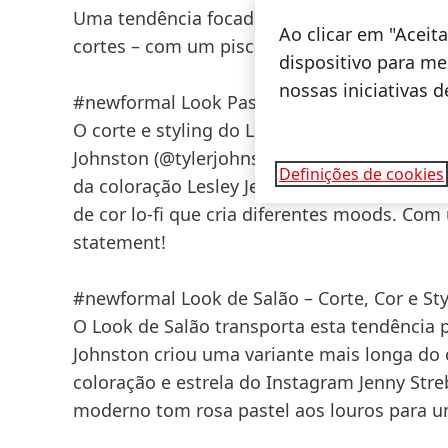
Uma tendência focada nas silhuetas oversize
Ao clicar em "Acei
cortes – com um piscar de olho a Marc Jac
dispositivo para mel
nossas iniciativas 
#newformal Look Passerelle – Corte, Cor e S
O corte e styling do Look New Formal para a
Johnston (@tylerjohnstonhair) – apresenta u
Definições de cookies
da coloração Lesley Jennison adiciona nuan
de cor lo-fi que cria diferentes moods. Com
statement!
#newformal Look de Salão – Corte, Cor e Sty
O Look de Salão transporta esta tendência p
Johnston criou uma variante mais longa do
coloração e estrela do Instagram Jenny Str
moderno tom rosa pastel aos louros para u