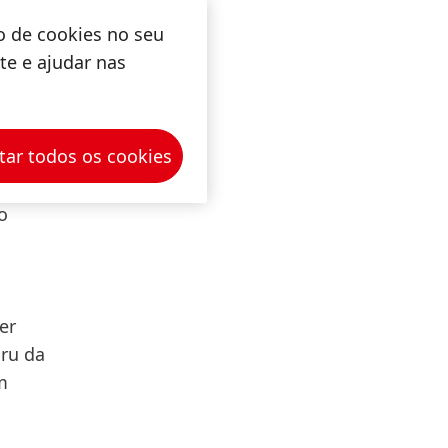
 dos
o de cookies no seu
ite e ajudar nas
tar todos os cookies
A rainha
a onda
o
er
uru da
m