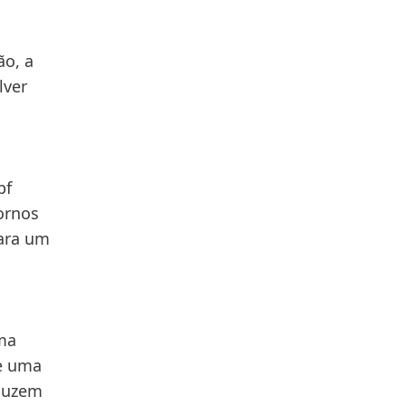
ão, a
lver
pf
ornos
para um
uma
 e uma
oduzem