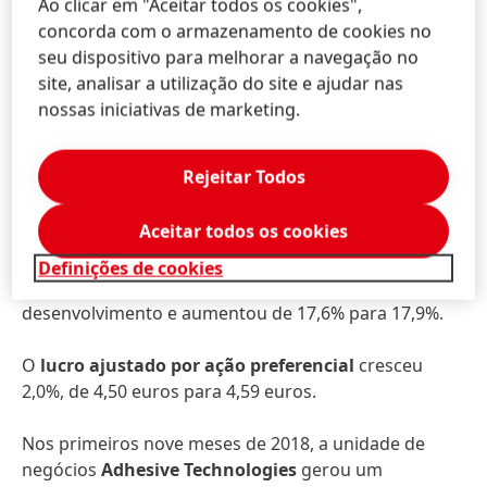
Ao clicar em "Aceitar todos os cookies",
Nos primeiros nove meses de 2018, a Henkel gerou
concorda com o armazenamento de cookies no
vendas
de 15.015 milhões de euros. As vendas
seu dispositivo para melhorar a navegação no
orgânicas
, que excluem o impacto dos efeitos
site, analisar a utilização do site e ajudar nas
cambiais e as aquisições/desinvestimentos,
nossas iniciativas de marketing.
mostraram um bom aumento de 2,4%. Os efeitos
cambiais reduziram as vendas em -6,0%.
Rejeitar Todos
O
lucro operacional ajustado
aumentou 1,3%, de
Aceitar todos os cookies
2.660 milhões de euros para 2.694 milhões de euros.
Definições de cookies
O
retorno ajustado das vendas
mostrou um bom
desenvolvimento e aumentou de 17,6% para 17,9%.
O
lucro ajustado por ação preferencial
cresceu
2,0%, de 4,50 euros para 4,59 euros.
Nos primeiros nove meses de 2018, a unidade de
negócios
Adhesive Technologies
gerou um