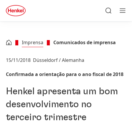
Skip to main content
Skip to footer
quick
search
Pesquisa
Men
Imprensa
Comunicados de imprensa
15/11/2018
Düsseldorf / Alemanha
Confirmada a orientação para o ano fiscal de 2018
Henkel apresenta um bom
desenvolvimento no
terceiro trimestre