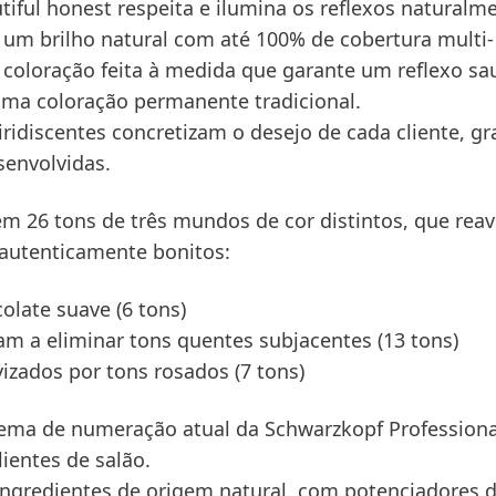
tiful honest
respeita e ilumina os reflexos naturalm
o um brilho natural com até 100% de cobertura multi-
 coloração feita à medida que garante um reflexo sa
e uma coloração permanente tradicional.
ridiscentes concretizam o desejo de cada cliente, gr
envolvidas.
m 26 tons de três mundos de cor distintos, que rea
 autenticamente bonitos:
late suave (6 tons)
 a eliminar tons quentes subjacentes (13 tons)
vizados por tons rosados (7 tons)
tema de numeração atual da Schwarzkopf Professiona
lientes de salão.
ingredientes de origem natural, com potenciadores 