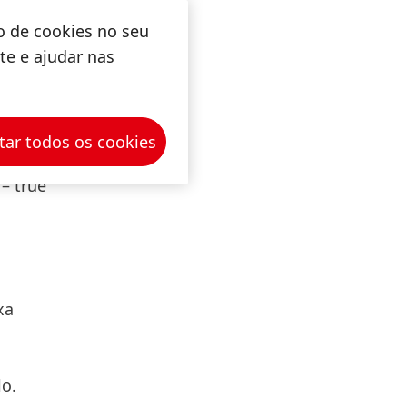
m,
o de cookies no seu
eis,
ite e ajudar nas
lho,
s
tar todos os cookies
 de
 – true
xa
lo.