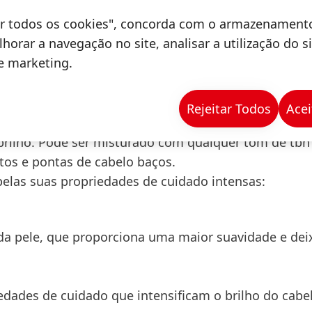
 cor em cabelo pré-aclarado, coloração tom sobre to
tar todos os cookies", concorda com o armazenament
 cabelos mais escuros com poder aclarante até 3 nív
horar a navegação no site, analisar a utilização do s
Inclui ainda serviços de refrescamento de cor e bri
de marketing.
mprimentos e pontas de cabelo baços. As coloraçõe
udadas de um brilho saudável e natural.
Rejeitar Todos
Acei
i também o
Diluidor de Tom
, uma ferramenta técnica
 brilho. Pode ser misturado com qualquer tom de
tbh
tos e pontas de cabelo baços.
pelas suas propriedades de cuidado intensas:
 da pele, que proporciona uma maior suavidade e dei
edades de cuidado que intensificam o brilho do cabe