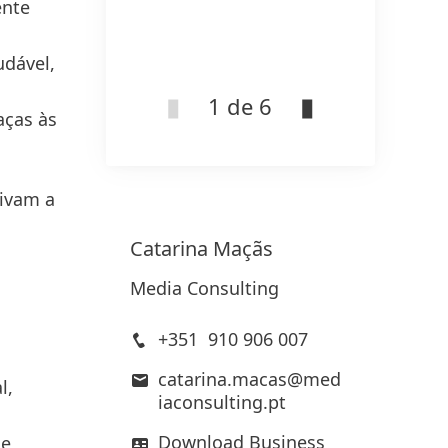
ente
udável,
1 de 6
aças às
vivam a
Catarina
Maçãs
Media Consulting
+351 910 906 007
catarina.macas@med
l,
iaconsulting.pt
Download Business
de