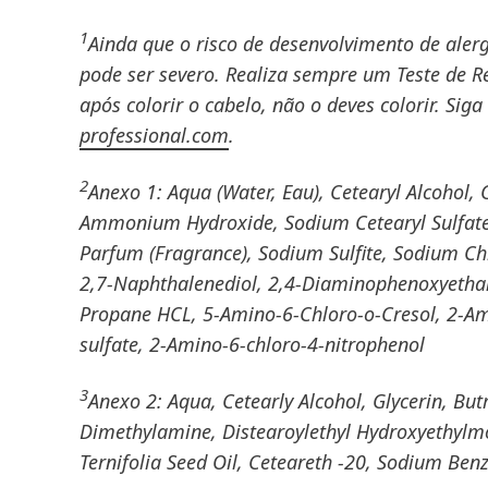
1
Ainda que o risco de desenvolvimento de aler
pode ser severo. Realiza sempre um Teste de R
após colorir o cabelo, não o deves colorir. Sig
professional.com
.
2
Anexo 1: Aqua (Water, Eau), Cetearyl Alcohol, 
Ammonium Hydroxide, Sodium Cetearyl Sulfate, 
Parfum (Fragrance), Sodium Sulfite, Sodium Chlo
2,7-Naphthalenediol, 2,4-Diaminophenoxyethan
Propane HCL, 5-Amino-6-Chloro-o-Cresol, 2-Am
sulfate, 2-Amino-6-chloro-4-nitrophenol
3
Anexo 2: Aqua, Cetearly Alcohol, Glycerin, B
Dimethylamine, Distearoylethyl Hydroxyethylm
Ternifolia Seed Oil, Ceteareth -20, Sodium Benz