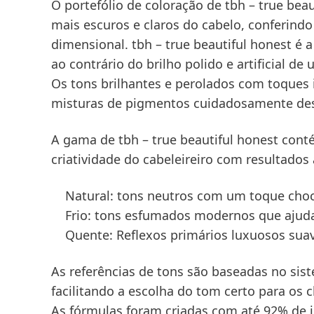
O
portefólio de coloração de tbh – true beau
mais escuros e claros do cabelo, conferind
dimensional.
tbh – true beautiful honest
é a
ao contrário do brilho polido e artificial d
Os tons brilhantes e perolados com toques i
misturas de pigmentos cuidadosamente des
A gama de
tbh – true beautiful honest
conté
criatividade do cabeleireiro com resultados
Natural:
tons neutros com um toque choco
Frio:
tons esfumados modernos que ajudam
Quente
: Reflexos primários luxuosos sua
As referências de tons são baseadas no sis
facilitando a escolha do tom certo para os c
As fórmulas foram criadas com até 92% de 