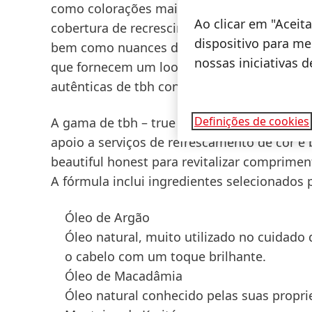
como colorações mais escuras, depósito de
Ao clicar em "Acei
cobertura de recrescimentos, madeixas para
dispositivo para mel
bem como nuances dimensionais e contorno. 
nossas iniciativas 
que fornecem um look fresco e reavivam co
autênticas de tbh contam com nuances avel
Definições de cookies
A gama de
tbh – true beautiful honest
inclu
apoio a serviços de refrescamento de cor e
beautiful honest
para revitalizar comprimen
A fórmula inclui ingredientes selecionados 
Óleo de Argão
Óleo natural, muito utilizado no cuidado
o cabelo com um toque brilhante.
Óleo de Macadâmia
Óleo natural conhecido pelas suas propri