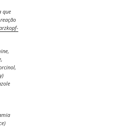
a que
 reação
arzkopf-
mine,
e,
orcinol,
y)
azole
damia
ce)