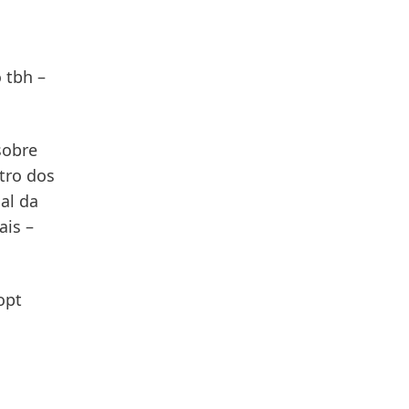
o
tbh –
sobre
tro dos
ial da
ais –
opt