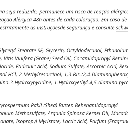
gia seja reduzido, permanece um risco de reação alérgic
eação Alérgica 48h antes de cada coloração. Em caso de
a estritamente as instruçõesde segurança e consulte
schw
Glyceryl Stearate SE, Glycerin, Octyldodecanol, Ethanola
Vitis Vinifera (Grape) Seed Oil, Cocamidopropyl Betain
ride, Etidronic Acid, Sodium Sulfate, Ascorbic Acid, Res
ol HCl, 2-Methylresorcinol, 1,3-Bis-(2,4-Diaminophenox
ino-3-Hydroxypyridine, 1-Hydroxyethyl-4,5-diamino-pyr
utryrospermum Pakii (Shea) Butter, Behenamidopropyl
onium Methosulfate, Argania Spinosa Kernel Oil, Maca
onate, Isopropyl Myristate, Lactic Acid, Parfum (Fragran