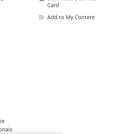
Card
Add to My Content
e
te
onais