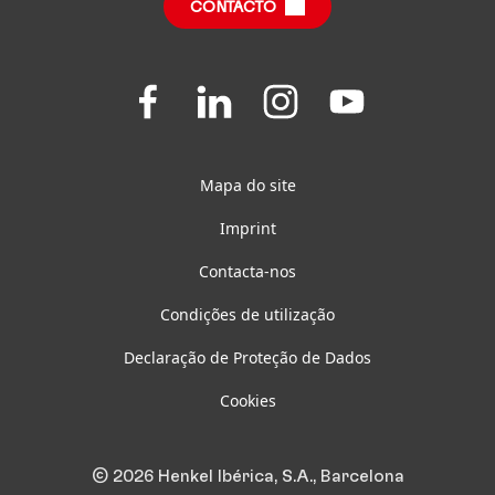
CONTACTO
Questões Frequentes
Join
Join
Join
Join
us
us
us
us
on
on
on
on
Facebook
LinkedIn
Instagram
YouTube
Mapa do site
Imprint
Contacta-nos
Condições de utilização
Declaração de Proteção de Dados
Cookies
© 2026 Henkel Ibérica, S.A., Barcelona