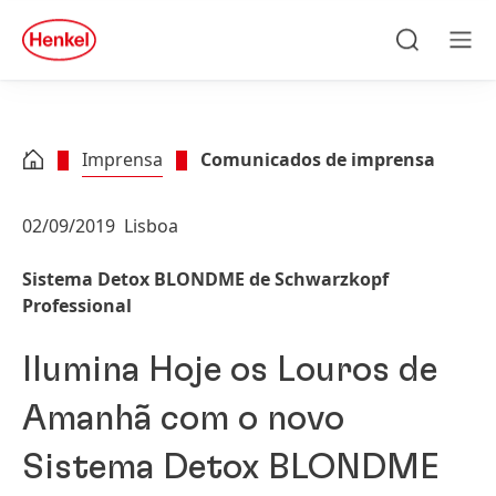
Skip to main content
Skip to footer
quick
search
Pesquisa
Men
Imprensa
Comunicados de imprensa
02/09/2019
Lisboa
Sistema Detox BLONDME de Schwarzkopf
Professional
Ilumina Hoje os Louros de
Amanhã com o novo
Sistema Detox BLONDME