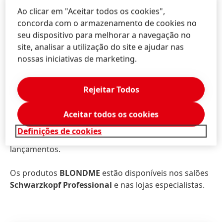
veio responder a essas questões, com o seu primeiro
Ao clicar em "Aceitar todos os cookies",
regime de recuperação de louros – com a técnica e
concorda com o armazenamento de cookies no
conhecimento que só esperaríamos de BLONDME.”
seu dispositivo para melhorar a navegação no
site, analisar a utilização do site e ajudar nas
Podes encontrar mais detalhes dos produtos
nossas iniciativas de marketing.
BLONDME, looks icónicos, conteúdos educacionais e
tutoriais passo-a-passo no site da Schwarzkopf
Rejeitar Todos
Professional:
schwarzkopf-professional.pt
, bem
como noutros canais digitais, incluindo a aplicação
interativa House of Color. Não te esqueças de seguir a
Aceitar todos os cookies
@schwarzkopfpropt e a hashtag #BLONDME nas
Definições de cookies
redes sociais para as últimas novidades e
lançamentos.
Os produtos
BLONDME
estão disponíveis nos salões
Schwarzkopf Professional
e nas lojas especialistas.