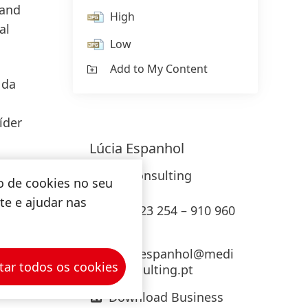
rand
High
al
Low
Add to My Content
 da
íder
Lúcia
Espanhol
Media Consulting
o de cookies no seu
ite e ajudar nas
218 923 254 – 910 960
222
lucia.espanhol@medi
tar todos os cookies
aconsulting.pt
Download Business