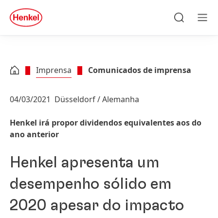
Skip to main content
Skip to footer
quick
search
Pesquisa
Men
Imprensa
Comunicados de imprensa
04/03/2021
Düsseldorf / Alemanha
Henkel irá propor dividendos equivalentes aos do
ano anterior
Henkel apresenta um
desempenho sólido em
2020 apesar do impacto