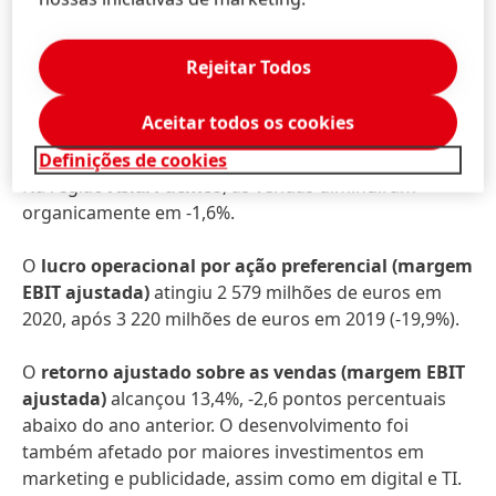
Ocidental
registaram um desenvolvimento orgânico
negativo de -4,4%. A
Europa Oriental
alcançou um
crescimento orgânico de 7,1%. Na
África/Médio
Rejeitar Todos
Oriente
, as vendas cresceram organicamente em 7%.
A
América do Norte
registou um desenvolvimento
Aceitar todos os cookies
orgânico das vendas de -2,2%. Na
América Latina
, as
vendas orgânicas diminuíram ligeiramente em 0,5%.
Definições de cookies
Na região
Ásia/Pacífico
, as vendas diminuíram
organicamente em -1,6%.
O
lucro operacional por ação preferencial
(margem
EBIT ajustada)
atingiu 2 579 milhões de euros em
2020, após 3 220 milhões de euros em 2019 (-19,9%).
O
retorno ajustado sobre as vendas
(margem EBIT
ajustada)
alcançou 13,4%, -2,6 pontos percentuais
abaixo do ano anterior. O desenvolvimento foi
também afetado por maiores investimentos em
marketing e publicidade, assim como em digital e TI.