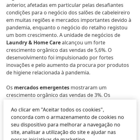
anterior, afetadas em particular pelas desafiantes
condições para o negócio dos salões de cabeleireiro
em muitas regiões e mercados importantes devido à
pandemia, enquanto o negócio do retalho registou
um bom crescimento. A unidade de negócios de
Laundry & Home Care
alcançou um forte
crescimento orgânico das vendas de 5,6%. O
desenvolvimento foi impulsionado por fortes
inovações e pelo aumento da procura por produtos
de higiene relacionada à pandemia.
Os
mercados emergentes
mostraram um
crescimento orgânico das vendas de 3%. Os
mercados maduros
mostraram um desenvolvimento
Ao clicar em "Aceitar todos os cookies",
orgânico negativo das vendas de -3,2%.
concorda com o armazenamento de cookies no
seu dispositivo para melhorar a navegação no
Num ambiente de mercado que se manteve
site, analisar a utilização do site e ajudar nas
altamente competitivo, as vendas na
Europa
nossas iniciativas de marketing.