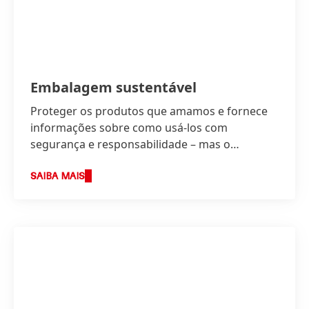
Embalagem sustentável
Proteger os produtos que amamos e fornece
informações sobre como usá-los com
segurança e responsabilidade – mas o
embalamento necessita tornar-se parte de
uma economia circular.
SAIBA MAIS