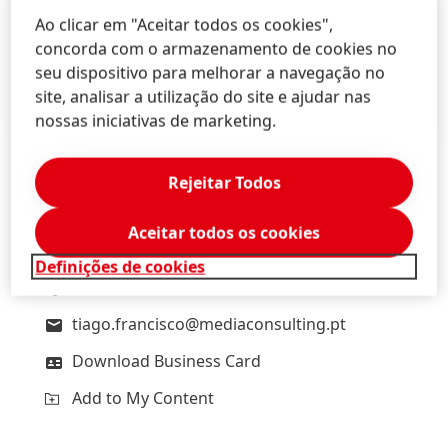
Ao clicar em "Aceitar todos os cookies",
High
concorda com o armazenamento de cookies no
Low
seu dispositivo para melhorar a navegação no
site, analisar a utilização do site e ajudar nas
Add to My Content
nossas iniciativas de marketing.
Rejeitar Todos
Tiago
Francisco
Aceitar todos os cookies
Media Consulting
Definições de cookies
218 923 250 - 916 613 952
tiago.francisco@mediaconsulting.pt
Download Business Card
Add to My Content