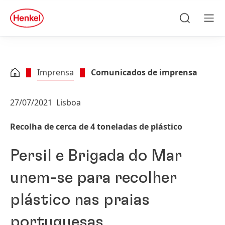
Skip to main content
Skip to footer
quick
search
Pesquisa
Men
Imprensa
Comunicados de imprensa
27/07/2021
Lisboa
Recolha de cerca de 4 toneladas de plástico
Persil e Brigada do Mar
unem-se para recolher
plástico nas praias
portuguesas