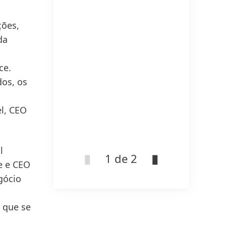
ções,
da
ce.
os, os
el, CEO
l
1 de 2
e e CEO
gócio
 que se