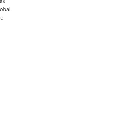
es
obal.
lo