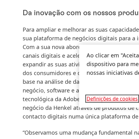
Da inovação com os nossos produto
Para ampliar e melhorar as suas capacidade
sua plataforma de negócios digitais para a 
Com a sua nova abordagem de mega platafo
Ao clicar em "Acei
canais digitais e acelerar ainda mais as con
dispositivo para mel
expandir as suas atividades de e-Commerce
nossas iniciativas 
dos consumidores e dos clientes, acelera 
base na análise de dados e nas perceções.
negócio, software e as capacidades de intel
tecnológica da Adobe – adaptada para respo
Definições de cookies
negócio da Henkel através de produtos de c
contacto digitais numa única plataforma de 
“Observamos uma mudança fundamental na t