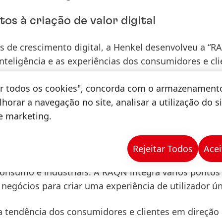
s à criação de valor digital
s de crescimento digital, a Henkel desenvolveu a “R
inteligência e as experiências dos consumidores e cli
rma, a Henkel pretende gerar mais vendas através 
tar todos os cookies", concorda com o armazenament
versões e o crescimento digital. RAQN é o eixo centra
horar a navegação no site, analisar a utilização do s
, ao mesmo tempo que aborda as preferências indivi
de marketing.
o time-to-market e melhora o desempenho de market
 A plataforma baseia-se no conhecimento do domínio
igência artificial da Henkel combinadas com a experi
Rejeitar Todos
Acei
nder à procura especifica das diferentes unidades d
onsumo e industriais. A RAQN integra vários pontos
negócios para criar uma experiência de utilizador ún
endência dos consumidores e clientes em direção 