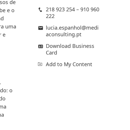
sos de
218 923 254 – 910 960
be e o
222
nd
ara uma
lucia.espanhol@medi
aconsulting.pt
r e
Download Business
Card
Add to My Content
.
do: o
 do
rma
ma