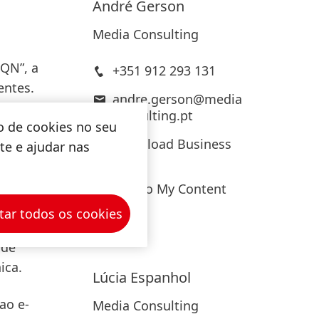
André
Gerson
Media Consulting
AQN”, a
+351 912 293 131
entes.
andre.gerson@media
dos
consulting.pt
o de cookies no seu
l para
Download Business
ite e ajudar nas
duais
Card
ing com
 de
Add to My Content
ência
tar todos os cookies
e
 de
ica.
Lúcia
Espanhol
ao e-
Media Consulting