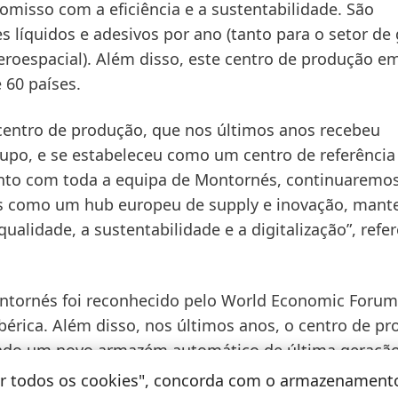
omisso com a eficiência e a sustentabilidade. São
s líquidos e adesivos por ano
(tanto para o setor de
roespacial). Além disso, este centro de produção e
 60 países.
centro de produção, que nos últimos anos recebeu
upo, e se estabeleceu como um centro de referência 
unto com toda a equipa de Montornés, continuaremos
ais como um hub europeu de supply e inovação, man
lidade, a sustentabilidade e a digitalização”, refe
ntornés foi reconhecido pelo World Economic Foru
bérica. Além disso, nos últimos anos, o centro de p
luindo um novo armazém automático de última geração
mbalamento para a unidade de negócio de Laundry &
tar todos os cookies", concorda com o armazenament