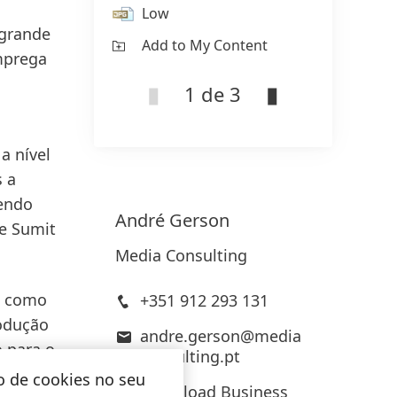
Low
 grande
Add to My Content
mprega
1 de 3
a nível
 a
tendo
André
Gerson
re Sumit
Media Consulting
m como
+351 912 293 131
rodução
andre.gerson@media
 para o
consulting.pt
 Home
o de cookies no seu
Download Business