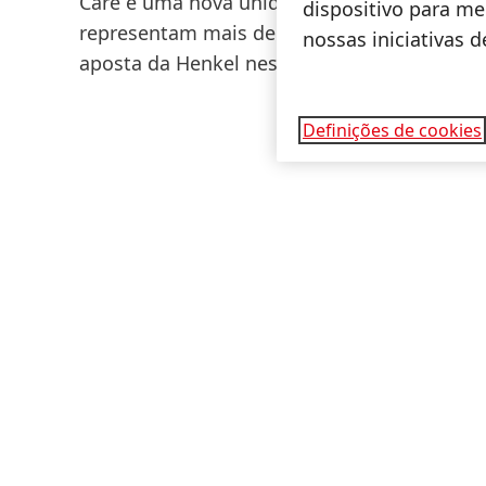
Care e uma nova unidade de produção de ade
dispositivo para mel
representam mais de 70 milhões de euros, 
nossas iniciativas 
aposta da Henkel neste centro a longo praz
Definições de cookies