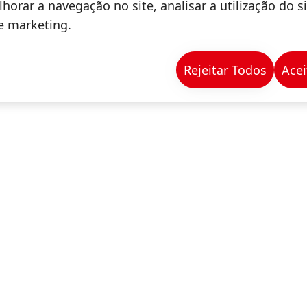
sivos para a indústria aeroespacial. Esses investim
horar a navegação no site, analisar a utilização do s
geraram empregos diretos e indiretos, e demonstram
de marketing.
o.
Rejeitar Todos
Acei