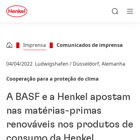
Skip to main content
Skip to footer
quick
search
Pesquisa
Men
Imprensa
Comunicados de imprensa
04/04/2022
Ludwigshafen / Düsseldorf, Alemanha
Cooperação para a proteção do clima
A BASF e a Henkel apostam
nas matérias-primas
renováveis nos produtos de
consumo da Henkel