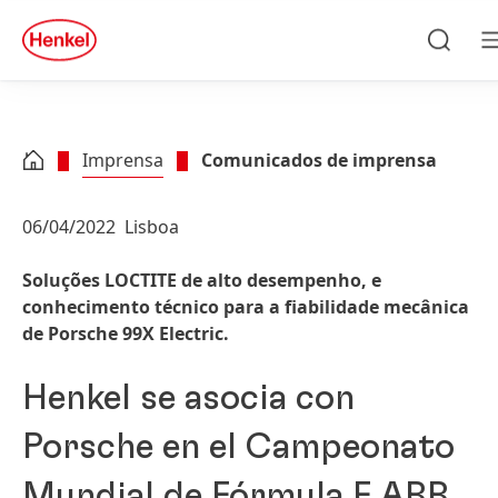
Skip to main content
Skip to footer
quick
search
Pesqui
Imprensa
Comunicados de imprensa
06/04/2022
Lisboa
Soluções LOCTITE de alto desempenho, e
conhecimento técnico para a fiabilidade mecânica
de Porsche 99X Electric.
Henkel se asocia con
Porsche en el Campeonato
Mundial de Fórmula E ABB