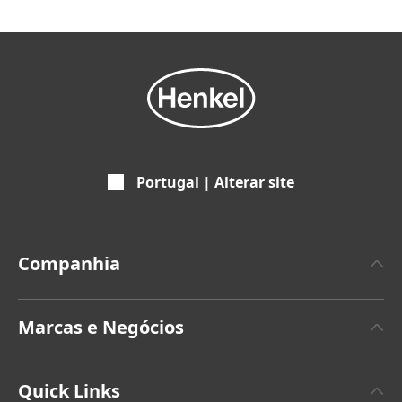
Portugal | Alterar site
Companhia
Empresa
Marcas e Negócios
Marca Henkel
Henkel Adhesive Technologies
Últimos comunicados de imprensa
Quick Links