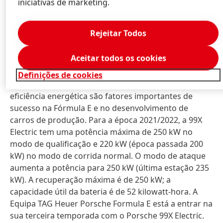
ocupar o segundo lugar na abertura da temporada
iniciativas de marketing.
em Diriyah, na Arábia Saudita, na sexta temporada da
Fórmula E da ABB. O carro de corrida totalmente
Rejeitar Todos
elétrico alimentado pelo Porsche E Performance
Powertrain desenvolvido em Weissach, também
Aceitar todos os cookies
serve como plataforma de desenvolvimento para os
modelos de produção totalmente elétricos do
Definições de cookies
fabricante de carros desportivos. A gestão e
eficiência energética são fatores importantes de
sucesso na Fórmula E e no desenvolvimento de
carros de produção. Para a época 2021/2022, a 99X
Electric tem uma potência máxima de 250 kW no
modo de qualificação e 220 kW
(época passada 200
kW) no modo de corrida normal. O modo de ataque
aumenta a potência para 250 kW
(última estação 235
kW). A recuperação máxima é de 250 kW; a
capacidade útil da bateria é de 52 kilowatt-hora. A
Equipa TAG Heuer Porsche Formula E está a entrar na
sua terceira temporada com o Porsche 99X Electric.