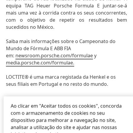
equipa TAG Heuer Porsche Formula E juntar-se-á
mais uma vez à corrida contra os seus concorrentes,
com o objetivo de repetir os resultados bem
sucedidos no México.
Saiba mais informações sobre o Campeonato do
Mundo de Fórmula E ABB FIA
em:
newsroom.porsche.com/formulae
y
media.porsche.com/formulae.
LOCTITE® é uma marca registada da Henkel e os
seus filiais em Portugal e no resto do mundo.
Acerca de Porsche en la Formula E
Ao clicar em "Aceitar todos os cookies", concorda
Com o Porsche 99X Electric, a Porsche regressou às
com o armazenamento de cookies no seu
corridas de monolugares em 2019 depois de mais de
dispositivo para melhorar a navegação no site,
30 anos, e celebrou uma estreia bem-sucedida ao
analisar a utilização do site e ajudar nas nossas