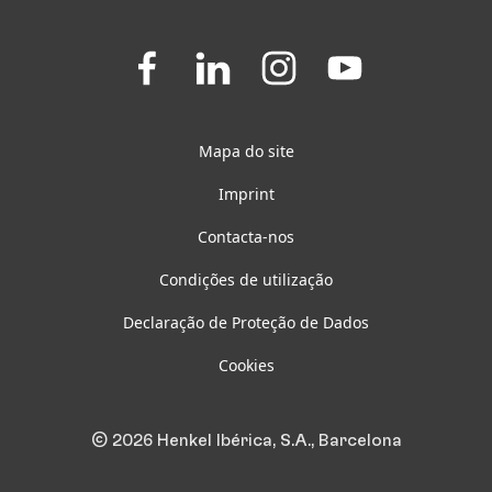
Join
Join
Join
Join
us
us
us
us
on
on
on
on
Facebook
LinkedIn
Instagram
YouTube
Mapa do site
Imprint
Contacta-nos
Condições de utilização
Declaração de Proteção de Dados
Cookies
© 2026 Henkel Ibérica, S.A., Barcelona