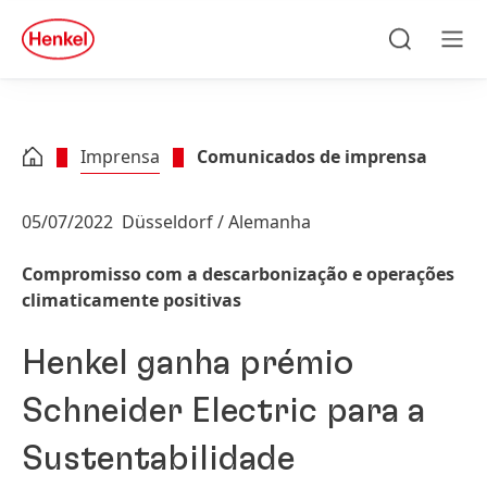
Skip to main content
Skip to footer
quick
search
Pesquisa
Men
Imprensa
Comunicados de imprensa
05/07/2022
Düsseldorf / Alemanha
Compromisso com a descarbonização e operações
climaticamente positivas
Henkel ganha prémio
Schneider Electric para a
Sustentabilidade