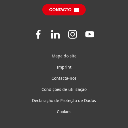
CONTACTO
Questões Frequentes
Join
Join
Join
Join
us
us
us
us
on
on
on
on
Facebook
LinkedIn
Instagram
YouTube
Mapa do site
Imprint
Contacta-nos
Condições de utilização
Declaração de Proteção de Dados
Cookies