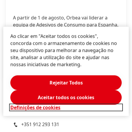
A partir de 1 de agosto, Orbea vai liderar a
equipa de Adesivos de Consumo para Espanha,
Portugal, Itália e Grécia
Ao clicar em "Aceitar todos os cookies",
concorda com o armazenamento de cookies no
High
seu dispositivo para melhorar a navegação no
site, analisar a utilização do site e ajudar nas
Low
nossas iniciativas de marketing.
Add to My Content
Rejeitar Todos
Aceitar todos os cookies
André
Gerson
Definições de cookies
Media Consulting
+351 912 293 131