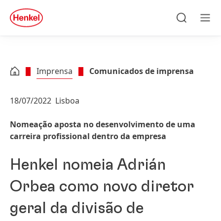
Skip to main content
Skip to footer
quick
search
Pesquisa
Men
Imprensa
Comunicados de imprensa
18/07/2022
Lisboa
Nomeação aposta no desenvolvimento de uma
carreira profissional dentro da empresa
Henkel nomeia Adrián
Orbea como novo diretor
geral da divisão de