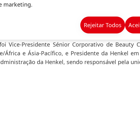
onsumer Brands. Devido ao bom progresso feito na in
de marketing.
 é agora o momento apropriado para uma mud
.
Rejeitar Todos
Acei
u a sua carreira profissional na Henkel em 1990. 
foi Vice-Presidente Sénior Corporativo de Beauty 
/África e Ásia-Pacífico, e Presidente da Henkel em
dministração da Henkel, sendo responsável pela un