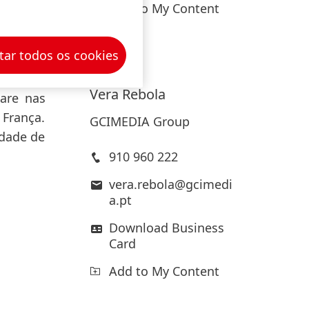
tegração
Add to My Content
ança de
tar todos os cookies
Antes de
Vera
Rebola
Care nas
 França.
GCIMEDIA Group
idade de
910 960 222
vera.rebola@gcimedi
a.pt
Download Business
Card
Add to My Content