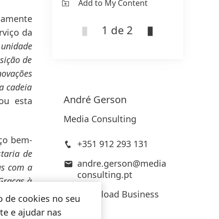
Add to My Content
Ad
ssamente
1 de 2
rviço da
 unidade
sição de
novações
 a cadeia
André
Gerson
mou esta
Media Consulting
iço bem-
+351 912 293 131
taria de
andre.gerson@media
as com a
consulting.pt
Graças à
Download Business
se muito
o de cookies no seu
Card
ativo no
ite e ajudar nas