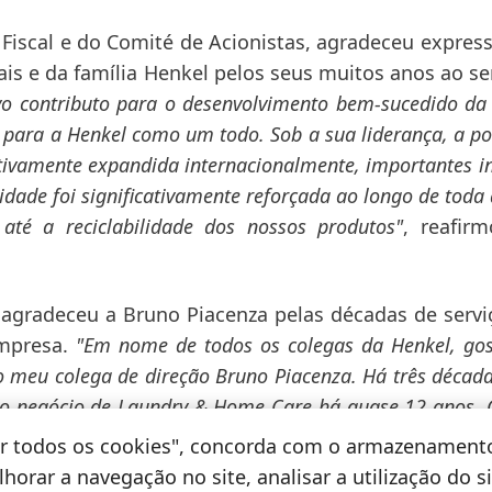
 Fiscal e do Comité de Acionistas, agradeceu expre
s e da família Henkel pelos seus muitos anos ao se
ivo contributo para o desenvolvimento bem-sucedido da
 para a Henkel como um todo. Sob a sua liderança, a po
tivamente expandida internacionalmente, importantes i
idade foi significativamente reforçada ao longo de toda
até a reciclabilidade dos nossos produtos"
, reafir
agradeceu a Bruno Piacenza pelas décadas de serv
empresa.
"Em nome de todos os colegas da Henkel, gos
o meu colega de direção Bruno Piacenza. Há três décad
so negócio de Laundry & Home Care há quase 12 anos. 
 de topo e toda a unidade de negócio desenvolveram-
tar todos os cookies", concorda com o armazenament
aria de agradecer-lhe expressamente pelo seu apoio 
horar a navegação no site, analisar a utilização do s