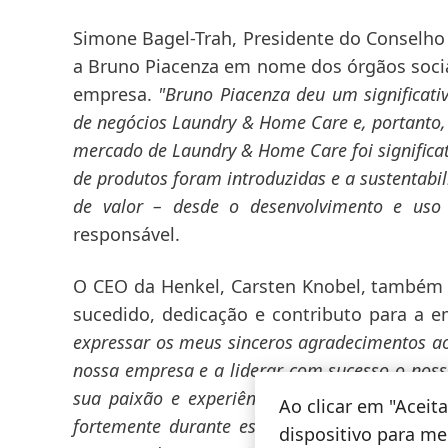
Simone Bagel-Trah, Presidente do Conselho
a Bruno Piacenza em nome dos órgãos sociai
empresa.
"Bruno Piacenza deu um significat
de negócios Laundry & Home Care e, portanto,
mercado de Laundry & Home Care foi significa
de produtos foram introduzidas e a sustentabil
de valor – desde o desenvolvimento e uso 
responsável.
O CEO da Henkel, Carsten Knobel, também 
sucedido, dedicação e contributo para a 
expressar os meus sinceros agradecimentos a
nossa empresa e a liderar com sucesso o nos
sua paixão e experiência, as nossas marcas
Ao clicar em "Acei
fortemente durante este tempo. Também gost
dispositivo para mel