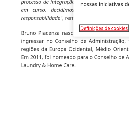
processo de integração em curso da Henkel C
nossas iniciativas 
em curso, decidimos em conjunto que
responsabilidade"
, rematou este responsável
Definições de cookies
Bruno Piacenza nasceu em França e inicio
ingressar no Conselho de Administração, 
regiões da Europa Ocidental, Médio Oriente
Em 2011, foi nomeado para o Conselho de A
Laundry & Home Care.