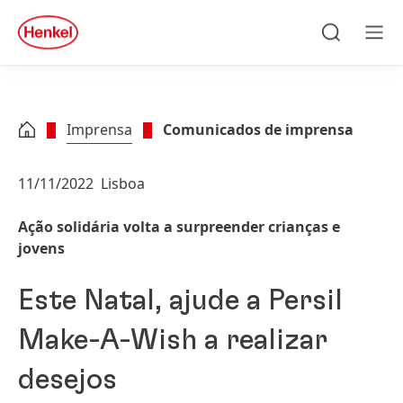
Skip to main content
Skip to footer
quick
search
Pesquisa
Men
Imprensa
Comunicados de imprensa
11/11/2022
Lisboa
Ação solidária volta a surpreender crianças e
jovens
Este Natal, ajude a Persil
Make-A-Wish a realizar
desejos