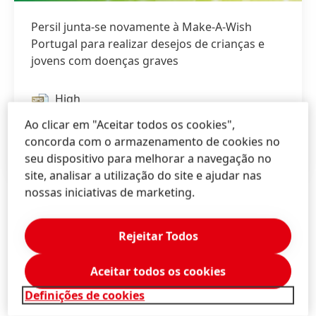
Persil junta-se novamente à Make-A-Wish
Portugal para realizar desejos de crianças e
jovens com doenças graves
High
Ao clicar em "Aceitar todos os cookies",
Low
concorda com o armazenamento de cookies no
Add to My Content
seu dispositivo para melhorar a navegação no
site, analisar a utilização do site e ajudar nas
nossas iniciativas de marketing.
André
Gerson
Rejeitar Todos
Media Consulting
Aceitar todos os cookies
+351 912 293 131
Definições de cookies
andre.gerson@mediaconsulting.pt