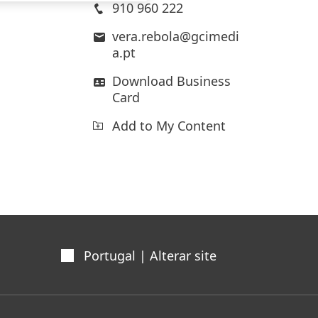
910 960 222
vera.rebola@gcimedi
a.pt
Download Business
Card
Add to My Content
Portugal | Alterar site