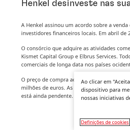
Henkel desinveste nas sua
A Henkel assinou um acordo sobre a venda 
investidores financeiros locais. Em abril de
O consórcio que adquire as atividades come
Kismet Capital Group e Elbrus Services. To
comerciais de longa data nos países ociden
O preço de compra acordado ascende a 54 m
Ao clicar em "Acei
milhões de euros. As autoridades russas co
dispositivo para mel
está ainda pendente.
nossas iniciativas 
Definições de cookies