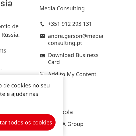
sia
Media Consulting
150 anos da Henkel
+351 912 293 131
rcio de
 Rússia.
andre.gerson@media
150 anos de espírito pioneiro
consulting.pt
significam moldar o progresso com
ts,
propósito. Na Henkel,
Download Business
Card
transformamos a mudança em
.
oportunidade, impulsionando a
Add to My Content
inovação, a sustentabilidade e a
600
o de cookies no seu
responsabilidade para construir um
 final
ite e ajudar nas
futuro melhor. Juntos.
Vera
Rebola
HENKEL.COM
tar todos os cookies
GCIMEDIA Group