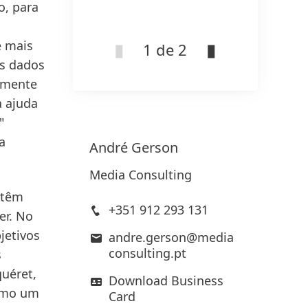
o, para
Ad
e mais
1 de 2
is dados
lmente
a ajuda
"
a
André
Gerson
Media Consulting
 têm
+351 912 293 131
er. No
jetivos
andre.gerson@media
consulting.pt
s
quéret,
Download Business
como um
Card