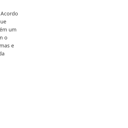
o Acordo
que
mbém um
m o
imas e
da