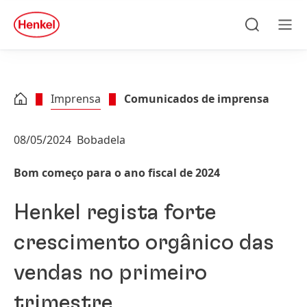
Skip to main content
Skip to footer
quick
search
Pesquisa
Men
Imprensa
Comunicados de imprensa
08/05/2024
Bobadela
Bom começo para o ano fiscal de 2024
Henkel regista forte
crescimento orgânico das
vendas no primeiro
trimestre