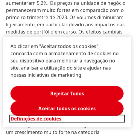
aumentaram 5,2%. Os preços na unidade de negócio
permaneceram muito fortes em comparação com o
primeiro trimestre de 2023. Os volumes diminuíram
ligeiramente, em particular devido aos impactos das
medidas de portfólio em curso. Os efeitos cambiais
tiveram um impacto negativo de -4,0% nas vendas. As
aquisições/desinvestimentos reduziram as vendas
Ao clicar em "Aceitar todos os cookies",
em mais -7,2%.
concorda com o armazenamento de cookies no
seu dispositivo para melhorar a navegação no
No primeiro trimestre, a área de negócio
Laundry &
site, analisar a utilização do site e ajudar nas
Home Care
gerou um forte crescimento orgânico
nossas iniciativas de marketing.
das vendas de 4,6%. O negócio de Laundry registou
um forte crescimento, impulsionado principalmente
Rejeitar Todos
por um aumento de dois dígitos na categoria Fabric
Care. A área de negócio Home Care alcançou um
Aceitar todos os cookies
crescimento orgânico significativo das vendas, que
foi particularmente impulsionado por um aumento
Definições de cookies
de dois dígitos nas vendas da categoria Toilet Care e
um crescimento muito forte na categoria