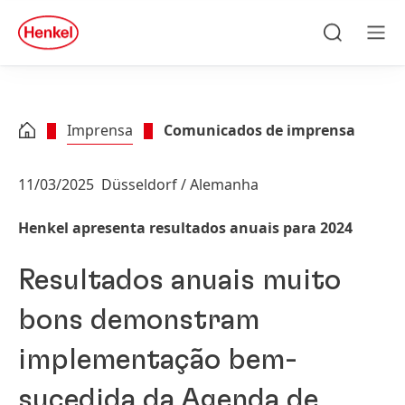
Skip to main content
Skip to footer
quick
search
Pesquisa
Men
Imprensa
Comunicados de imprensa
11/03/2025
Düsseldorf / Alemanha
Henkel apresenta resultados anuais para 2024
Resultados anuais muito
bons demonstram
implementação bem-
sucedida da Agenda de