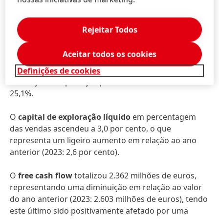
significativamente mais elevado em termos anuais,
com 14,3 por cento (2023: 11,9 por cento).
Rejeitar Todos
O
lucro ajustado por ação preferencial
aumentou
Aceitar todos os cookies
significativamente em 23,2% para 5,36 euros (ano
anterior: 4,35 euros). A taxas de câmbio constantes, o
Definições de cookies
lucro ajustado por ação preferencial aumentou em
25,1%.
O
capital de exploração líquido
em percentagem
das vendas ascendeu a 3,0 por cento, o que
representa um ligeiro aumento em relação ao ano
anterior (2023: 2,6 por cento).
O
free cash flow
totalizou 2.362 milhões de euros,
representando uma diminuição em relação ao valor
do ano anterior (2023: 2.603 milhões de euros), tendo
este último sido positivamente afetado por uma