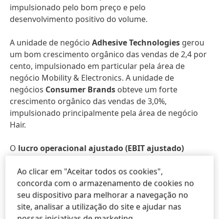
impulsionado pelo bom preço e pelo
desenvolvimento positivo do volume.
A unidade de negócio
Adhesive Technologies
gerou
um bom crescimento orgânico das vendas de 2,4 por
cento, impulsionado em particular pela área de
negócio Mobility & Electronics. A unidade de
negócios
Consumer Brands
obteve um forte
crescimento orgânico das vendas de 3,0%,
impulsionado principalmente pela área de negócio
Hair.
O
lucro operacional ajustado
(EBIT ajustado)
aumentou significativamente em 20,9 por cento para
3.089 milhões de euros (ano anterior: 2.556 milhões
Ao clicar em "Aceitar todos os cookies",
de euros).
concorda com o armazenamento de cookies no
seu dispositivo para melhorar a navegação no
O
retorno ajustado das vendas
(margem EBIT
site, analisar a utilização do site e ajudar nas
ajustada)
no exercício de 2024 também foi
nossas iniciativas de marketing.