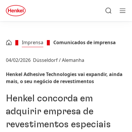
Skip to main content
Skip to footer
quick
search
Pesquisa
Men
Imprensa
Comunicados de imprensa
04/02/2026
Düsseldorf / Alemanha
Henkel Adhesive Technologies vai expandir, ainda
mais, o seu negócio de revestimentos
Henkel concorda em
adquirir empresa de
revestimentos especiais