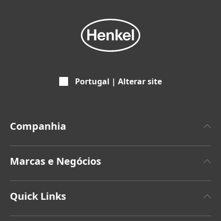
Portugal | Alterar site
Companhia
Empresa
Marcas e Negócios
Marca Henkel
Henkel Adhesive Technologies
Últimos comunicados de imprensa
Quick Links
Henkel Consumer Brands