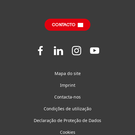
Emprego e Candidatura
SDS, TDS, RoHS, Informação do Produto
Centro de Downloads
CONTACTO
Questões Frequentes
Join
Join
Join
Join
us
us
us
us
on
on
on
on
Facebook
LinkedIn
Instagram
YouTube
Mapa do site
Imprint
Contacta-nos
Condições de utilização
Declaração de Proteção de Dados
Cookies