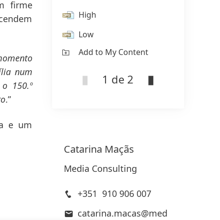
m firme
High
H
scendem
Low
L
Add to My Content
Ad
 momento
ília num
1 de 2
 o 150.º
ro
.”
ia e um
Catarina
Maçãs
Media Consulting
+351 910 906 007
catarina.macas@med