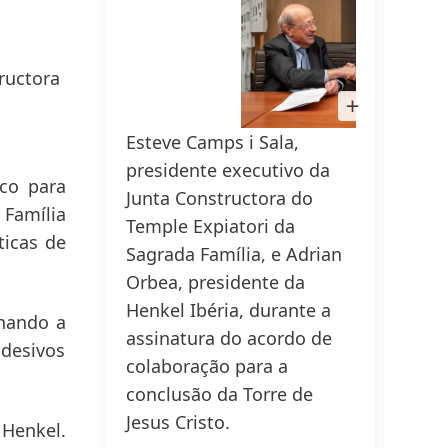
ructora
150 anos da Henkel
Open
Image
150 anos de espírito pioneiro
in
Esteve Camps i Sala,
Estev
Lightbox
significam moldar o progresso com
presidente executivo da
presi
propósito. Na Henkel,
co para
Junta Constructora do
Junta
transformamos a mudança em
 Família
Temple Expiatori da
Templ
oportunidade, impulsionando a
ticas de
Sagrada Família, e Adrian
Sagra
inovação, a sustentabilidade e a
Orbea, presidente da
Orbea
responsabilidade para construir um
Henkel Ibéria, durante a
Henkel
futuro melhor. Juntos.
nhando a
assinatura do acordo de
assin
adesivos
colaboração para a
colab
HENKEL.COM
conclusão da Torre de
concl
Jesus Cristo.
Jesus 
Henkel.