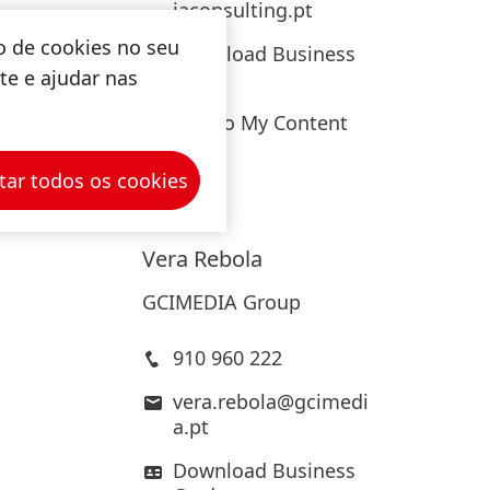
iaconsulting.pt
o de cookies no seu
Download Business
ite e ajudar nas
Card
Add to My Content
tar todos os cookies
Vera
Rebola
GCIMEDIA Group
910 960 222
vera.rebola@gcimedi
a.pt
Download Business