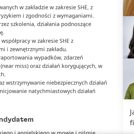
wanych w zakładzie w zakresie SHE, z
ryzykiem i zgodności z wymaganiami.
ez szkolenia, działania podnoszące
ę.
 współpracy w zakresie SHE z
mi i zewnętrznymi zakładu.
aportowania wypadków, zdarzeń
(near miss) oraz działań korygujących, w
ch.
az wstrzymywanie niebezpiecznych działań
inicjowanie natychmiastowych działań
J
andydatem
f
kiego i angielskiego w mowie i piśmie.