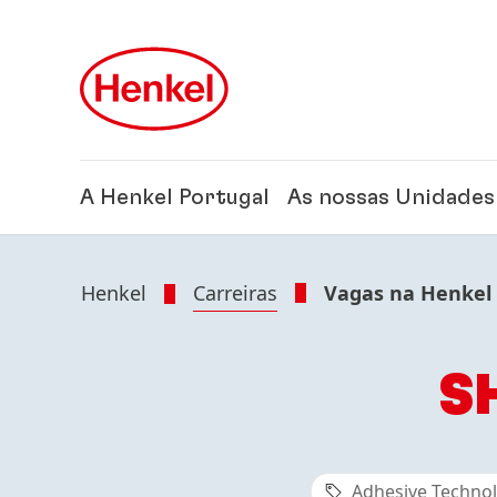
Skip to main content
Skip to footer
A Henkel Portugal
As nossas Unidades
Henkel
Carreiras
Vagas na Henkel
S
Adhesive Technol