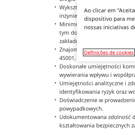
Wykształcenie wyższe (licencj
Ao clicar em "Acei
inżynierii lub pokrewnej dzied
dispositivo para mel
Minimum 3–5 lat doświadczen
nossas iniciativas 
tym doświadczenie na stano
zakładu; preferowane doświa
Znajomość systemów raporto
Definições de cookies
45001, OSHA oraz obowiązując
Doskonałe umiejętności komun
wywierania wpływu i współpr
Umiejętności analityczne i z
identyfikowania ryzyk oraz w
Doświadczenie w prowadzeni
powypadkowych.
Udokumentowana zdolność do 
kształtowania bezpiecznych 