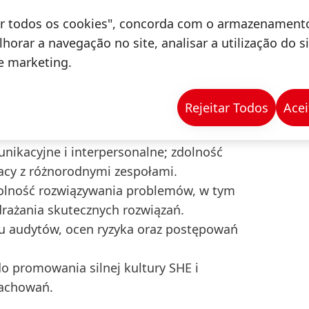
ackie lub magisterskie) w zakresie BHP,
tar todos os cookies", concorda com o armazenament
ziny.
horar a navegação no site, analisar a utilização do s
ia w obszarze SHE oraz operacyjnym, w
de marketing.
wisku menedżera SHE na poziomie
dczenie w środowisku produkcyjnym.
Rejeitar Todos
Acei
wania, przepisów i norm BHP – w tym ISO
ych regulacji prawnych w Polsce.
ikacyjne i interpersonalne; zdolność
acy z różnorodnymi zespołami.
dolność rozwiązywania problemów, w tym
drażania skutecznych rozwiązań.
u audytów, ocen ryzyka oraz postępowań
promowania silnej kultury SHE i
zachowań.