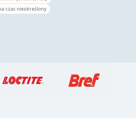
 czas nieokreślony
150 anos da Henkel
150 anos de espírito pioneiro
significam moldar o progresso com
propósito. Na Henkel,
transformamos a mudança em
oportunidade, impulsionando a
inovação, a sustentabilidade e a
responsabilidade para construir um
futuro melhor. Juntos.
HENKEL.COM