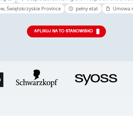
w, Świętokrzyskie Province
pełny etat
Umowa na
APLIKUJ NA TO STANOWISKO