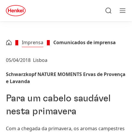
Skip to main content
Skip to footer
quick
search
Pesquisa
Men
Imprensa
Comunicados de imprensa
05/04/2018
Lisboa
Schwarzkopf NATURE MOMENTS Ervas de Provença
e Lavanda
Para um cabelo saudável
nesta primavera
Com a chegada da primavera, os aromas campestres