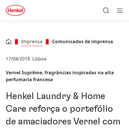
Skip to main content
Skip to footer
quick
search
Pesquisa
Men
Imprensa
Comunicados de imprensa
17/04/2018
Lisboa
Vernel Suprême, fragrâncias inspiradas na alta
perfumaria francesa
Henkel Laundry & Home
Care reforça o portefólio
de amaciadores Vernel com