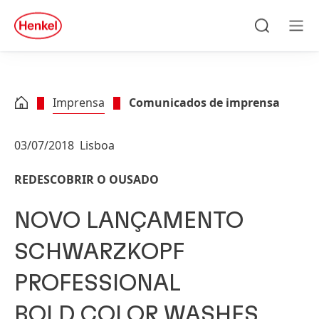
Skip to main content
Skip to footer
quick
search
Pesquisa
Men
Imprensa
Comunicados de imprensa
03/07/2018
Lisboa
REDESCOBRIR O OUSADO
NOVO LANÇAMENTO
SCHWARZKOPF
PROFESSIONAL
BOLD COLOR WASHES