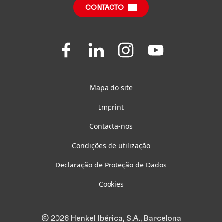
CONTACTO
Questões Frequentes
Join
Join
Join
Join
us
us
us
us
on
on
on
on
Facebook
LinkedIn
Instagram
YouTube
Mapa do site
Imprint
Contacta-nos
Condições de utilização
Declaração de Proteção de Dados
Cookies
© 2026 Henkel Ibérica, S.A., Barcelona