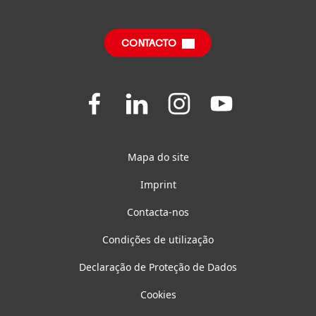
Centro de Downloads
CONTACTO
Questões Frequentes
Join
Join
Join
Join
us
us
us
us
on
on
on
on
Facebook
LinkedIn
Instagram
YouTube
Mapa do site
Imprint
Contacta-nos
Condições de utilização
Declaração de Proteção de Dados
Cookies