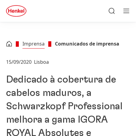
Skip to main content
Skip to footer
quick
search
Pesquisa
Men
Imprensa
Comunicados de imprensa
15/09/2020
Lisboa
Dedicado à cobertura de
cabelos maduros, a
Schwarzkopf Professional
melhora a gama IGORA
ROYAL Absolutes e