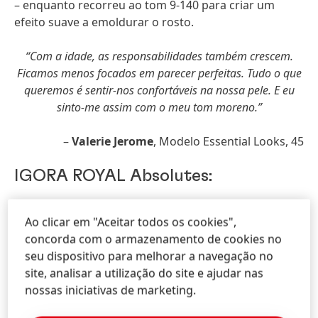
– enquanto recorreu ao tom 9-140 para criar um
efeito suave a emoldurar o rosto.
“Com a idade, as responsabilidades também crescem.
Ficamos menos focados em parecer perfeitas. Tudo o que
queremos é sentir-nos confortáveis na nossa pele. E eu
sinto-me assim com o meu tom moreno.”
–
Valerie Jerome
, Modelo Essential Looks, 45
IGORA ROYAL Absolutes:
100% cobertura, mesmo em cabelo espesso e
Ao clicar em "Aceitar todos os cookies",
resistente
concorda com o armazenamento de cookies no
Alargamento de portfolio de cor, com 6 novas
seu dispositivo para melhorar a navegação no
cores tendência
site, analisar a utilização do site e ajudar nas
Criado especificamente para cabelo maduro com
nossas iniciativas de marketing.
Complexo Pro-Age integrado
Mais brilho e resultados duradouros