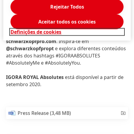
Tecnologia de Baixo Odor para uma experiência
Rejeitar Todos
mais agradável no salão
Aceitar todos os cookies
IGORA ROYAL Absolutes online e no digital:
Definições de cookies
Explora o universo IGORA ROYAL Absolutes em
schwarzkopfpro.com
. Inspira-te em
@schwarzkopfpropt
e explora diferentes conteúdos
através dos hashtags #IGORAABSOLUTES
#AbsolutelyMe e #AbsolutelyYou.
IGORA ROYAL Absolutes
está disponível a partir de
setembro 2020.
Press Release
(3,48 MB)