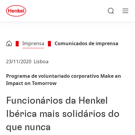
Skip to main content
Skip to footer
quick
search
Pesquisa
Men
Imprensa
Comunicados de imprensa
23/11/2020
Lisboa
Programa de voluntariado corporativo Make an
Impact on Tomorrow
Funcionários da Henkel
Ibérica mais solidários do
que nunca