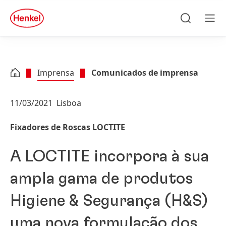
Skip to main content
Skip to footer
quick
search
Pesquisa
Men
Imprensa
Comunicados de imprensa
11/03/2021
Lisboa
Fixadores de Roscas LOCTITE
A LOCTITE incorpora à sua
ampla gama de produtos
Higiene & Segurança
(H&S)
uma nova formulação dos