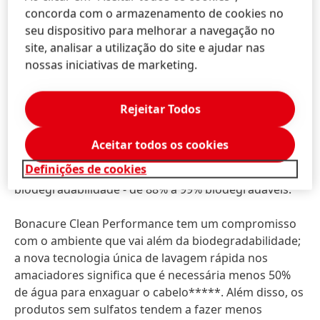
utilizados em conjunto, e repetidamente
concorda com o armazenamento de cookies no
***Disponível a partir de Setembro de 2022
seu dispositivo para melhorar a navegação no
site, analisar a utilização do site e ajudar nas
Bonacure Clean Performance –
nossas iniciativas de marketing.
Fórmulas Clean:
Rejeitar Todos
Bonacure Clean Performance fornece fórmulas
profissionais 100% vegan**** isentas de sulfatos*,
Aceitar todos os cookies
silicones, parabenos, óleos minerais, microplásticos e
Definições de cookies
corantes artificiais, com um elevado nível de
biodegradabilidade - de 88% a 99% biodegradáveis.
Bonacure Clean Performance tem um compromisso
com o ambiente que vai além da biodegradabilidade;
a nova tecnologia única de lavagem rápida nos
amaciadores significa que é necessária menos 50%
de água para enxaguar o cabelo*****. Além disso, os
produtos sem sulfatos tendem a fazer menos