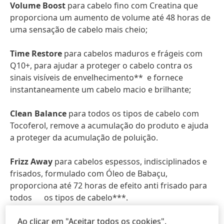
Volume Boost
para cabelo fino com Creatina que
proporciona um aumento de volume até 48 horas de
uma sensação de cabelo mais cheio;
Time Restore
para cabelos maduros e frágeis com
Q10+, para ajudar a proteger o cabelo contra os
sinais visíveis de envelhecimento** e fornece
instantaneamente um cabelo macio e brilhante;
Clean Balance
para todos os tipos de cabelo com
Tocoferol, remove a acumulação do produto e ajuda
a proteger da acumulação de poluição.
Frizz Away
para cabelos espessos, indisciplinados e
frisados, formulado com Óleo de Babaçu,
proporciona até 72 horas de efeito anti frisado para
todos os tipos de cabelo***.
**Quando o Champô e Condicionador Time Restore são
Ao clicar em "Aceitar todos os cookies",