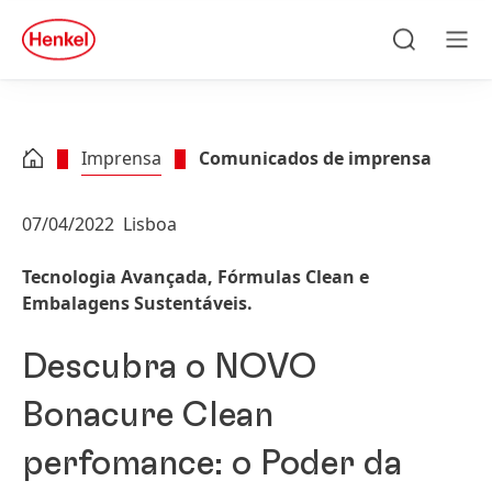
Skip to main content
Skip to footer
quick
search
Pesquisa
Men
Imprensa
Comunicados de imprensa
07/04/2022
Lisboa
Tecnologia Avançada, Fórmulas Clean e
Embalagens Sustentáveis.
Descubra o NOVO
Bonacure Clean
perfomance: o Poder da