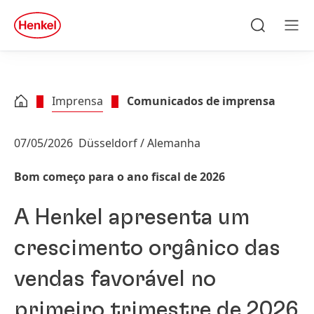
Skip to main content
Skip to footer
quick
search
Pesquisa
Men
Imprensa
Comunicados de imprensa
07/05/2026
Düsseldorf / Alemanha
Bom começo para o ano fiscal de 2026
A Henkel apresenta um
crescimento orgânico das
vendas favorável no
primeiro trimestre de 2026