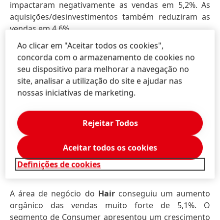
impactaram negativamente as vendas em 5,2%. As
aquisições/desinvestimentos também reduziram as
vendas em 4,6%.
Ao clicar em "Aceitar todos os cookies",
No primeiro trimestre, a área de negócio de
Laundry
concorda com o armazenamento de cookies no
& Home Care
apresentou um crescimento orgânico
seu dispositivo para melhorar a navegação no
de vendas estável de 0,1%. O segmento de Laundry
site, analisar a utilização do site e ajudar nas
Care apresentou um ligeiro declínio geral, devido
nossas iniciativas de marketing.
principalmente à categoria de Fabric Cleaning,
enquanto a categoria de Fabric Care registou um
crescimento significativo. O segmento de Home Care,
Rejeitar Todos
por outro lado, alcançou um crescimento orgânico
de vendas positivo, impulsionado principalmente
Aceitar todos os cookies
pelo crescimento de dois dígitos nas vendas da
Definições de cookies
categoria de Hand Dishwashing.
A área de negócio do
Hair
conseguiu um aumento
orgânico das vendas muito forte de 5,1%. O
segmento de Consumer apresentou um crescimento