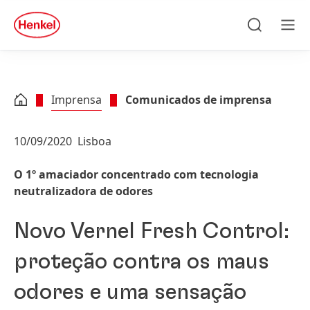
Skip to main content
Skip to footer
quick
search
Pesquisa
Men
Imprensa
Comunicados de imprensa
10/09/2020
Lisboa
O 1º amaciador concentrado com tecnologia
neutralizadora de odores
Novo Vernel Fresh Control:
proteção contra os maus
odores e uma sensação