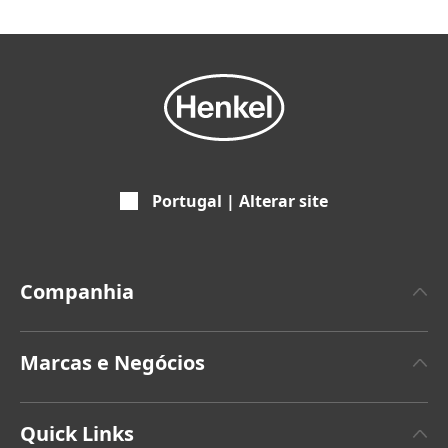
Portugal | Alterar site
Companhia
Empresa
Marcas e Negócios
Marca Henkel
Henkel Adhesive Technologies
Últimos comunicados de imprensa
Quick Links