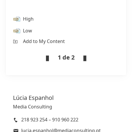
High
Low
Add to My Content
1 de 2
Lúcia
Espanhol
Media Consulting
218 923 254 – 910 960 222
lucia.espanhol@mediaconsulting.pt