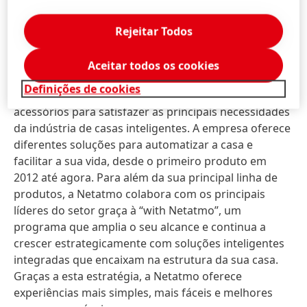
Útil e de confiança: os nossos produtos facilitam a
sua vida.
Rejeitar Todos
Através das notificações: notificamos apenas o que
é importante.
Aceitar todos os cookies
Definições de cookies
Desde 2012, a Netatmo lançou treze dispositivos e
acessórios para satisfazer as principais necessidades
da indústria de casas inteligentes. A empresa oferece
diferentes soluções para automatizar a casa e
facilitar a sua vida, desde o primeiro produto em
2012 até agora. Para além da sua principal linha de
produtos, a Netatmo colabora com os principais
líderes do setor graça à “with Netatmo”, um
programa que amplia o seu alcance e continua a
crescer estrategicamente com soluções inteligentes
integradas que encaixam na estrutura da sua casa.
Graças a esta estratégia, a Netatmo oferece
experiências mais simples, mais fáceis e melhores