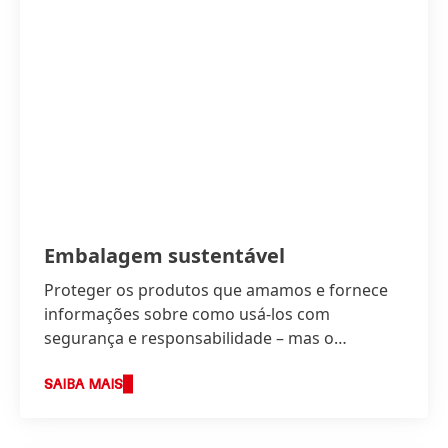
Embalagem sustentável
Proteger os produtos que amamos e fornece
informações sobre como usá-los com
segurança e responsabilidade – mas o
embalamento necessita tornar-se parte de
uma economia circular.
SAIBA MAIS