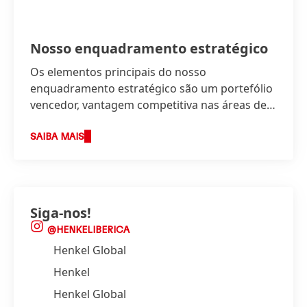
Nosso enquadramento estratégico
Os elementos principais do nosso
enquadramento estratégico são um portefólio
vencedor, vantagem competitiva nas áreas de
inovação, sustentabilidade e digital, bem como
um modelo operacional preparado para o
SAIBA MAIS
futuro, sustentado por uma fundação forte de
cultura corporativa e pessoas capacitadas.
Siga-nos!
@HENKELIBERICA
Henkel Global
Henkel
Henkel Global