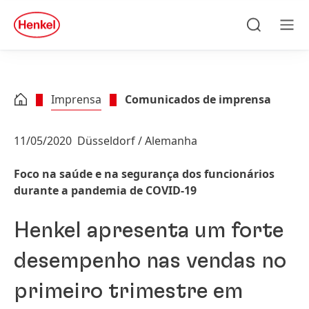
Skip to main content
Skip to footer
quick
search
Pesquisa
Men
Imprensa
Comunicados de imprensa
11/05/2020
Düsseldorf / Alemanha
Foco na saúde e na segurança dos funcionários
durante a pandemia de COVID-19
Henkel apresenta um forte
desempenho nas vendas no
primeiro trimestre em