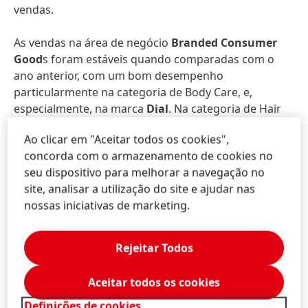
vendas.
As vendas na área de negócio
Branded Consumer
Good
s foram estáveis quando comparadas com o
ano anterior, com um bom desempenho
particularmente na categoria de Body Care, e,
especialmente, na marca
Dial
. Na categoria de Hair
Cosmetics, em que as vendas caíram ligeiramente no
Ao clicar em "Aceitar todos os cookies",
geral, alcançámos um bom crescimento orgânico
concorda com o armazenamento de cookies no
com as categorías de Hair Colorants. Hair Care e Hair
seu dispositivo para melhorar a navegação no
Styling, por outro lado, caíram quando comparados
site, analisar a utilização do site e ajudar nas
com o ano anterior.
nossas iniciativas de marketing.
O impacto da pandemia de COVID-19 nos nossos
negócios de
Hair Salon
foi fortemente negativo. Ao
Rejeitar Todos
longo do primeiro trimestre, o encerramento dos
salões de cabeleireiro aplicado pelos governos em
Aceitar todos os cookies
vários países resultou em vendas decrescentes numa
Definições de cookies
percentagem de dois dígitos.