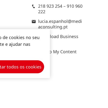
218 923 254 – 910 960
222
lucia.espanhol@medi
aconsulting.pt
Download Business
o de cookies no seu
Card
ite e ajudar nas
Add to My Content
tar todos os cookies