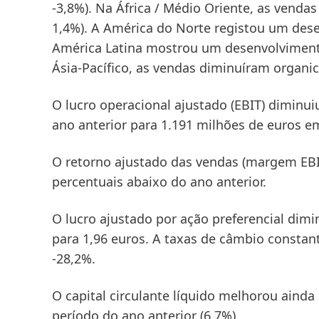
-3,8%). Na
África / Médio Oriente
, as venda
1,4%). A
América do Norte
registou um dese
América Latina
mostrou um desenvolvimento 
Ásia-Pacífico
, as vendas diminuíram organic
O lucro operacional ajustado
(EBIT) diminui
ano anterior para 1.191 milhões de euros e
O retorno ajustado das vendas
(margem EBI
percentuais abaixo do ano anterior.
O lucro ajustado por ação preferencial
dimin
para 1,96 euros. A taxas de câmbio constan
-28,2%.
O capital circulante líquido
melhorou ainda m
período do ano anterior (6,7%).