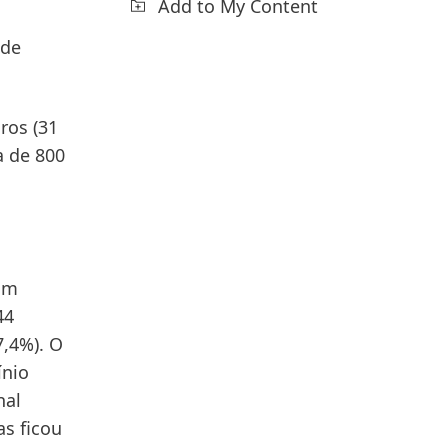
Add to My Content
 de
ros (31
a de 800
am
44
7,4%). O
ínio
nal
as
ficou