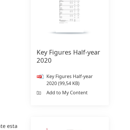
150 anos da Henkel
150 anos de espírito pioneiro
significam moldar o progresso com
Key Figures Half-year
propósito. Na Henkel,
2020
transformamos a mudança em
oportunidade, impulsionando a
Key Figures Half-year
inovação, a sustentabilidade e a
2020
(99,54 KB)
responsabilidade para construir um
Add to My Content
futuro melhor. Juntos.
HENKEL.COM
te esta