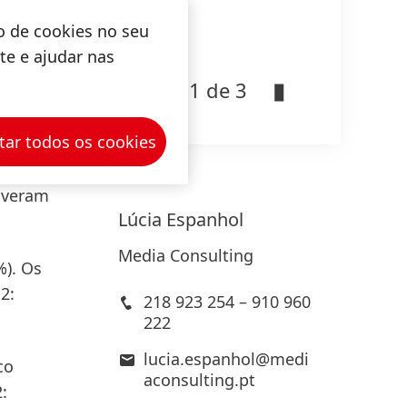
L
o de cookies no seu
Ad
ite e ajudar nas
1 de 3
ixo do
as
, que
tar todos os cookies
tiveram
Lúcia
Espanhol
Media Consulting
%). Os
2:
218 923 254 – 910 960
222
lucia.espanhol@medi
co
aconsulting.pt
: