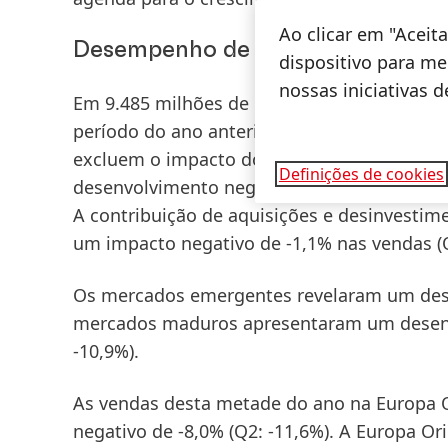
Ao clicar em "Acei
Desempenho de vendas e lucros n
dispositivo para mel
nossas iniciativas 
Em 9.485 milhões de euros, as
vendas
da He
período do ano anterior (segundo trimestre:
excluem o impacto dos efeitos cambiais e 
Definições de cookies
desenvolvimento negativo de -5,2% (Q2: -9,
A contribuição de aquisições e desinvestime
um impacto negativo de -1,1% nas vendas (Q
Os
mercados emergentes
revelaram um dese
mercados maduros
apresentaram um desenv
-10,9%).
As vendas desta metade do ano na
Europa 
negativo de -8,0% (Q2: -11,6%). A
Europa Ori