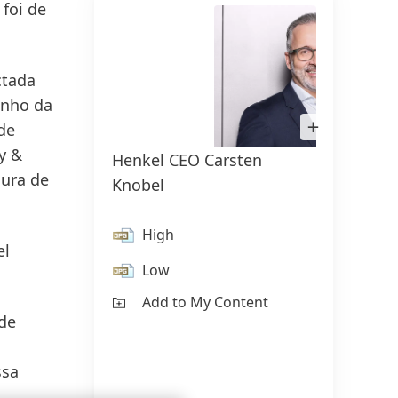
foi de
ctada
enho da
Open
de
Image
in
y &
Henkel CEO Carsten
Lightbox
ura de
Knobel
High
el
Low
Add to My Content
Marc
de
H
ssa