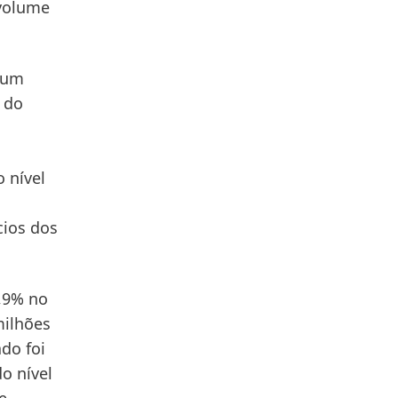
 volume
 um
 do
 nível
cios dos
,9% no
milhões
ado
foi
o nível