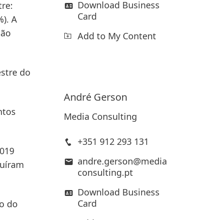
Download Business
re:
Card
). A
ião
Add to My Content
stre do
André
Gerson
ntos
Media Consulting
+351 912 293 131
2019
andre.gerson@media
nuíram
consulting.pt
Download Business
Card
o do