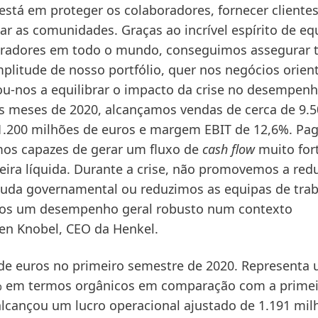
está em proteger os colaboradores, fornecer clientes
ar as comunidades. Graças ao incrível espírito de eq
oradores em todo o mundo, conseguimos assegurar 
mplitude de nosso portfólio, quer nos negócios orien
ou-nos a equilibrar o impacto da crise no desempen
eis meses de 2020, alcançamos vendas de cerca de 9.
 1.200 milhões de euros e margem EBIT de 12,6%. P
omos capazes de gerar um fluxo de
cash flow
muito for
eira líquida. Durante a crise, não promovemos a red
ajuda governamental ou reduzimos as equipas de tra
os um desempenho geral robusto num contexto
en Knobel, CEO da Henkel.
 de euros no primeiro semestre de 2020. Representa
% em termos orgânicos em comparação com a primei
lcançou um lucro operacional ajustado de 1.191 mil