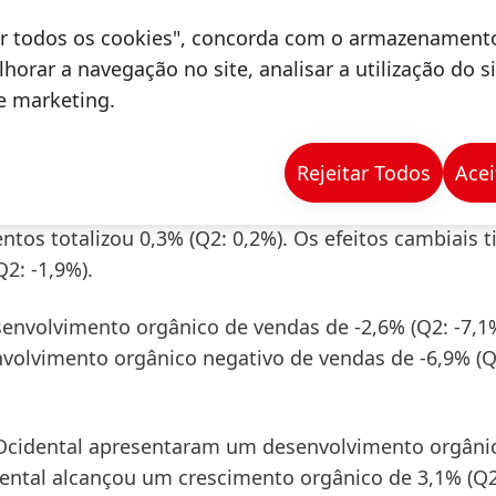
tar todos os cookies", concorda com o armazenament
o primeiro semestre de 2020
horar a navegação no site, analisar a utilização do s
de marketing.
nkel no primeiro semestre de 2020 foram -6,0% aba
 4.558 milhões de euros; -11,0%). As vendas
orgânic
Rejeitar Todos
Acei
aquisições/ desinvestimentos, mostraram um
4%).
ntos totalizou 0,3% (Q2: 0,2%). Os efeitos cambiais 
2: -1,9%).
nvolvimento orgânico de vendas de -2,6% (Q2: -7,1
olvimento orgânico negativo de vendas de -6,9% (Q
Ocidental
apresentaram um desenvolvimento orgâni
ental
alcançou um crescimento orgânico de 3,1% (Q2