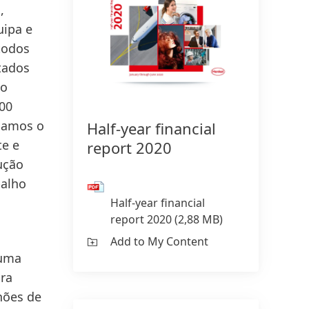
,
uipa e
todos
tados
ho
500
agamos o
Half-year financial
te e
report 2020
ução
balho
Half-year financial
report 2020
(2,88 MB)
Add to My Content
 uma
ra
hões de