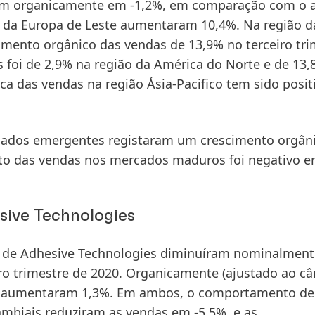
íram organicamente em -1,2%, em comparação com o 
ião da Europa de Leste aumentaram 10,4%. Na região d
mento orgânico das vendas de 13,9% no terceiro tri
 foi de 2,9% na região da América do Norte e de 13,
ca das vendas na região Ásia-Pacifico tem sido posi
ados emergentes
registaram um crescimento orgân
to das vendas nos
mercados maduros
foi negativo 
ive Technologies
 de Adhesive Technologies
diminuíram
nominalment
ro trimestre de 2020
.
Organicamente
(ajustado ao c
as aumentaram 1,3%. Em ambos, o comportamento de
cambiais reduziram as vendas em -5,5%, e as