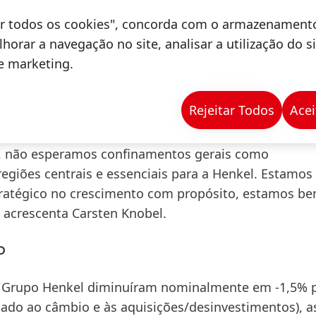
de de negócio de
Laundry & Home Care
foi capaz de r
tar todos os cookies", concorda com o armazenament
 vendas, continuando o seu desenvolvimento bem-suc
horar a navegação no site, analisar a utilização do s
de marketing.
-nos com flexibilidade e rapidez às mudanças, mas 
crescimento com propósito que apresentámos em ma
Rejeitar Todos
Acei
o ano fiscal de 2020, apresentámos as nossas expect
mbora presumamos que continuaremos a sentir os efe
e, não esperamos confinamentos gerais como
giões centrais e essenciais para a Henkel. Estamos
tratégico no crescimento com propósito, estamos b
, acrescenta Carsten Knobel.
o
Grupo Henkel diminuíram
nominalmente
em -1,5% p
tado ao câmbio e às aquisições/desinvestimentos), a