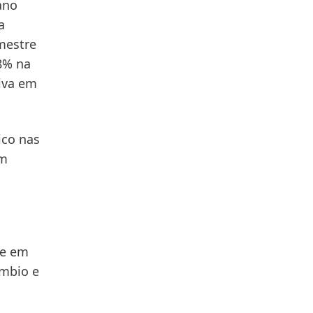
ano
a
mestre
8% na
tiva em
ico nas
em
e em
âmbio e