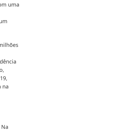
com uma
 um
milhões
ndência
o,
19,
a na
. Na