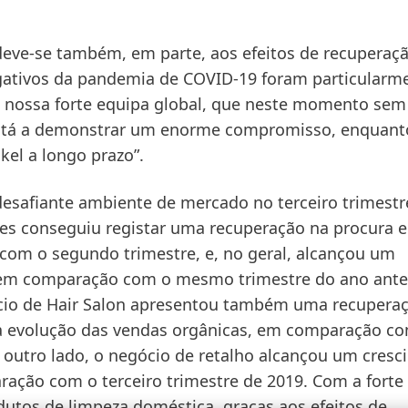
eve-se também, em parte, aos efeitos de recuperaç
gativos da pandemia de COVID-19 foram particularm
da nossa forte equipa global, que neste momento sem
 está a demonstrar um enorme compromisso, enquant
kel a longo prazo”.
safiante ambiente de mercado no terceiro trimestr
es
conseguiu registar uma recuperação na procura 
com o segundo trimestre, e, no geral, alcançou um
 em comparação com o mesmo trimestre do ano anter
ócio de Hair Salon apresentou também uma recupera
 a evolução das vendas orgânicas, em comparação c
Por outro lado, o negócio de retalho alcançou um cres
ação com o terceiro trimestre de 2019. Com a forte
dutos de limpeza doméstica, graças aos efeitos de