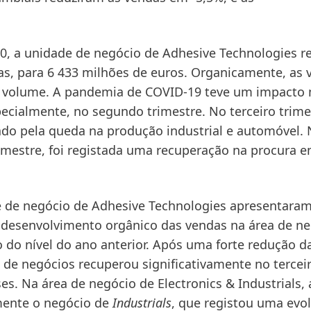
20
, a unidade de negócio de Adhesive Technologies r
as
, para 6 433 milhões de euros.
Organicamente
, as
de volume. A pandemia de COVID-19 teve um impacto
cialmente, no segundo trimestre. No terceiro trime
ado pela queda na produção industrial e automóvel.
estre, foi registada uma recuperação na procura e
de de negócio de Adhesive Technologies apresentara
 desenvolvimento orgânico das vendas na área de n
do nível do ano anterior. Após uma forte redução d
 de negócios recuperou significativamente no tercei
ses. Na área de negócio de
Electronics & Industrials
, 
mente o negócio de
Industrials
, que registou uma evo