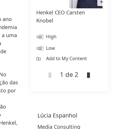
Image
in
Henkel CEO Carsten
Henke
Lightbox
o ano
Knobel
Swob
andemia
e a uma
High
H
u
Low
L
 de
Add to My Content
Ad
1 de 2
 No
ção das
sto por
ção
o
Lúcia
Espanhol
Henkel,
Media Consulting