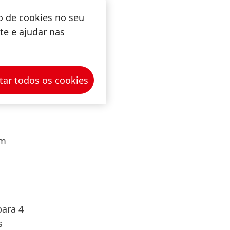
egistar
o de cookies no seu
edido.
ite e ajudar nas
também
rço
tar todos os cookies
ativas
itos
em
ara 4
s