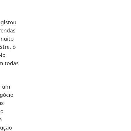
egistou
 vendas
 muito
stre, o
 No
m todas
m um
egócio
as
ro
a
lução