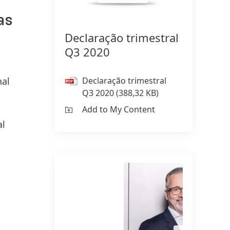
as
Declaração trimestral
150 anos da Henkel
Q3 2020
150 anos de espírito pioneiro
significam moldar o progresso com
Declaração trimestral
nal
propósito. Na Henkel,
Q3 2020
(388,32 KB)
transformamos a mudança em
Add to My Content
oportunidade, impulsionando a
al
inovação, a sustentabilidade e a
responsabilidade para construir um
futuro melhor. Juntos.
HENKEL.COM
Open