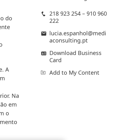
218 923 254 – 910 960
ão do
222
ente
lucia.espanhol@medi
aconsulting.pt
o
Download Business
Card
e. A
Add to My Content
em
ior. Na
ção em
om o
cimento