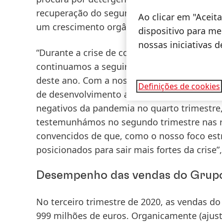
recuperação do segundo trimestre, a unida
Ao clicar em "Acei
um crescimento orgânico significativo nas
dispositivo para mel
nossas iniciativas 
“Durante a crise de coronavírus, adaptamo
continuamos a seguir a nossa agenda de 
deste ano. Com a nossa nova previsão para 
Definições de cookies
de desenvolvimento até ao final do ano. E
negativos da pandemia no quarto trimestr
testemunhámos no segundo trimestre nas re
convencidos de que, como o nosso foco es
posicionados para sair mais fortes da crise”
Desempenho das vendas do Grup
No
terceiro trimestre de 2020
, as
vendas
do 
999 milhões de euros.
Organicamente
(ajus